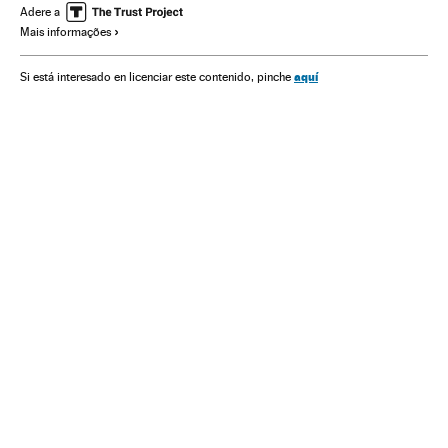
Violência prisional
Segurança penitenciária
Adere a
Mais informações
Sentenças condenatórias
Estados Unidos
Prisões
Sentenças
Assassinatos
Centros penitenciários
aquí
Si está interesado en licenciar este contenido, pinche
Crónica Negra