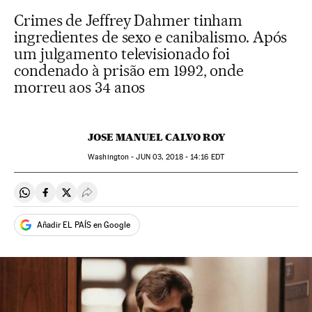
Crimes de Jeffrey Dahmer tinham
ingredientes de sexo e canibalismo. Após
um julgamento televisionado foi
condenado à prisão em 1992, onde
morreu aos 34 anos
JOSE MANUEL CALVO ROY
Washington -
JUN
03, 2018 - 14:16
EDT
Compartir en Whatsapp
Compartir en Facebook
Compartir en Twitter
Desplegar Redes Sociales
Añadir EL PAÍS en Google