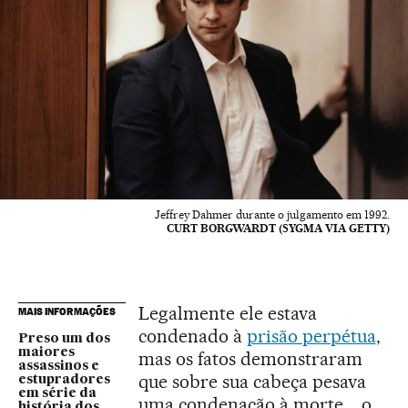
Jeffrey Dahmer durante o julgamento em 1992.
CURT BORGWARDT (SYGMA VIA GETTY)
Legalmente ele estava
MAIS INFORMAÇÕES
condenado à
prisão perpétua
,
Preso um dos
maiores
mas os fatos demonstraram
assassinos e
que sobre sua cabeça pesava
estupradores
em série da
uma condenação à morte. , o
história dos