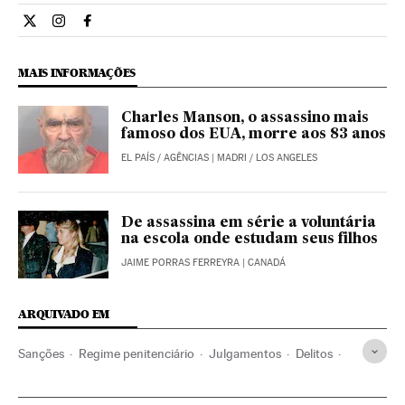
Internacional El País Brasil en Twitter
Internacional El País Brasil en Instagram
Internacional El País Brasil en Facebook
MAIS INFORMAÇÕES
Charles Manson, o assassino mais
famoso dos EUA, morre aos 83 anos
EL PAÍS
/
AGÊNCIAS
| MADRI / LOS ANGELES
De assassina em série a voluntária
na escola onde estudam seus filhos
JAIME PORRAS FERREYRA
| CANADÁ
ARQUIVADO EM
Sanções
Regime penitenciário
Julgamentos
Delitos
Processo judicial
Justiça
Sociedade
Prisão perpétua