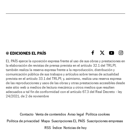
©
EDICIONES EL PAÍS
EL PAÍS BRASIL EN
EL PAÍS BRASI
EL PAÍS B
EL PA
EL PAÍS ejerce la oposición expresa frente al uso de sus obras y prestaciones en
la elaboración de revistas de prensa prevista en el artículo 32.1 del TRLPI;
también realiza la reserva expresa frente a la reproducción, distribución y
comunicación pública de sus trabajos y artículos sobre temas de actualidad
prevista en el artículo 33.1 del TRLPI; y, asimismo, realiza una reserva expresa
de las reproducciones y usos de las obras y otras prestaciones accesibles desde
este sitio web a medios de lectura mecánica u otros medios que resulten
adecuados a tal fin de conformidad con el artículo 67.3 del Real Decreto - ley
24/2021, de 2 de noviembre
Contacto
Venta de contenidos
Aviso legal
Política cookies
Política de privacidad
Mapa
Suscripciones EL PAÍS
Suscripciones empresas
RSS
Índice
Noticias de hoy