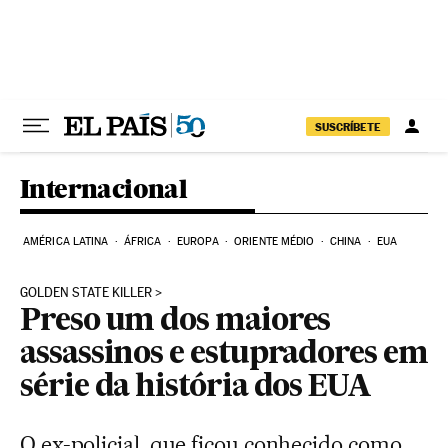
Pular para o conteúdo
SUSCRÍBETE
Internacional
AMÉRICA LATINA
ÁFRICA
EUROPA
ORIENTE MÉDIO
CHINA
EUA
GOLDEN STATE KILLER
Preso um dos maiores
assassinos e estupradores em
série da história dos EUA
O ex-policial, que ficou conhecido como