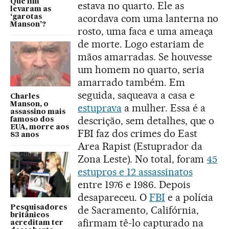
Que fim
estava no quarto. Ele as
levaram as
acordava com uma lanterna no
‘garotas
Manson’?
rosto, uma faca e uma ameaça
de morte. Logo estariam de
mãos amarradas. Se houvesse
um homem no quarto, seria
amarrado também. Em
seguida, saqueava a casa e
Charles
Manson, o
estuprava
a mulher. Essa é a
assassino mais
descrição, sem detalhes, que o
famoso dos
EUA, morre aos
FBI faz dos crimes do East
83 anos
Area Rapist (Estuprador da
Zona Leste). No total, foram
45
estupros e 12 assassinatos
entre 1976 e 1986. Depois
desapareceu. O
FBI
e a polícia
Pesquisadores
de Sacramento, Califórnia,
britânicos
afirmam tê-lo capturado na
acreditam ter