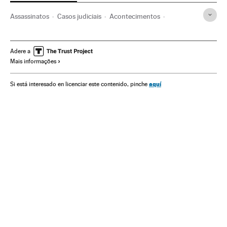
Assassinatos
Casos judiciais
Acontecimentos
América
Delitos
Justiça
Sacramento
Assassinatos em série
Califórnia
Estupro
Adere a
Mais informações
Estados Unidos
Agressões sexuais
Casos por resolver
América do Norte
Crimes sexuais
aquí
Si está interesado en licenciar este contenido, pinche