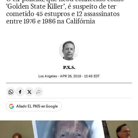
'Golden State Killer', é suspeito de ter
cometido 45 estupros e 12 assassinatos
entre 1976 e 1986 na Califórnia
P.X.S.
Los Angeles -
APR
26, 2018 - 13:46
EDT
Compartir en Whatsapp
Compartir en Facebook
Compartir en Twitter
Desplegar Redes Sociales
Añadir EL PAÍS en Google