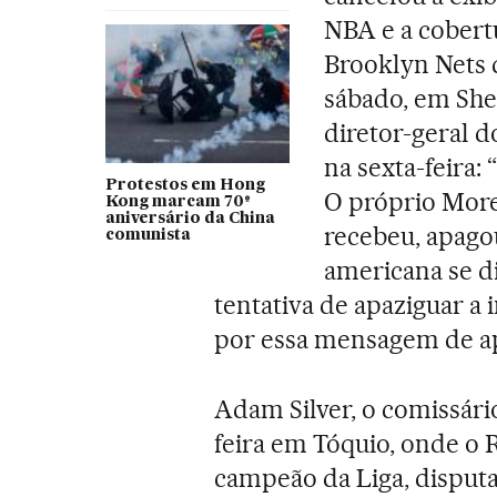
NBA e a cobert
Brooklyn Nets d
sábado, em She
diretor-geral d
na sexta-feira:
Protestos em Hong
O próprio Morey
Kong marcam 70º
aniversário da China
recebeu, apagou
comunista
americana se d
tentativa de apaziguar a
por essa mensagem de a
Adam Silver, o comissári
feira em Tóquio, onde o 
campeão da Liga, disput