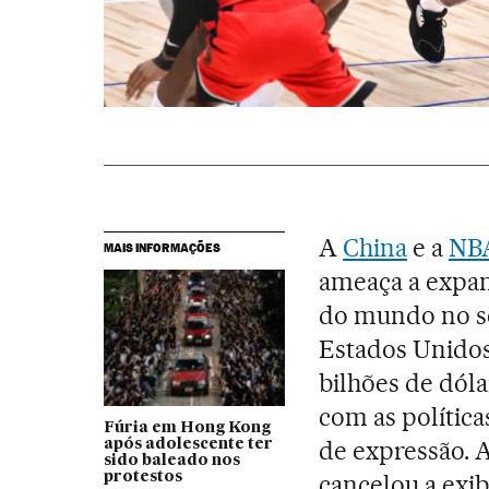
A
China
e a
NB
MAIS INFORMAÇÕES
ameaça a expan
do mundo no s
Estados Unidos
bilhões de dóla
com as política
Fúria em Hong Kong
de expressão. 
após adolescente ter
sido baleado nos
protestos
cancelou a exi