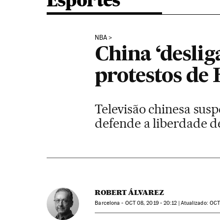
Esportes
NBA
China ‘deslig
protestos de
Televisão chinesa susp
defende a liberdade d
ROBERT ÁLVAREZ
Barcelona -
OCT
08, 2019 - 20:12
atualizado:
OC