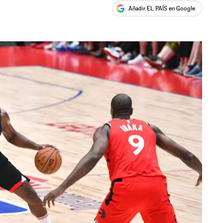
Añadir EL PAÍS en Google
ales