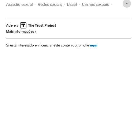
Assédio sexual
Redes sociais
Brasil
Crimes sexuais
América do Sul
América Latina
Mulheres
América
Delitos
Internet
Telecomunicações
Comunicações
Adere a
Mais informações
Sociedade
Justiça
aquí
Si está interesado en licenciar este contenido, pinche