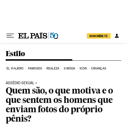
Pular para o conteúdo
SUSCRÍBETE
Estilo
EL VIAJERO
FAMOSOS
REALEZA
S MODA
ICON
CRIANÇAS
ASSÉDIO SEXUAL
Quem são, o que motiva e o
que sentem os homens que
enviam fotos do próprio
pênis?