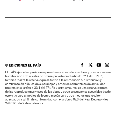
©
EDICIONES EL PAÍS
EL PAÍS BRASIL EN
EL PAÍS BRASI
EL PAÍS B
EL PA
EL PAÍS ejerce la oposición expresa frente al uso de sus obras y prestaciones en
la elaboración de revistas de prensa prevista en el artículo 32.1 del TRLPI;
también realiza la reserva expresa frente a la reproducción, distribución y
comunicación pública de sus trabajos y artículos sobre temas de actualidad
prevista en el artículo 33.1 del TRLPI; y, asimismo, realiza una reserva expresa
de las reproducciones y usos de las obras y otras prestaciones accesibles desde
este sitio web a medios de lectura mecánica u otros medios que resulten
adecuados a tal fin de conformidad con el artículo 67.3 del Real Decreto - ley
24/2021, de 2 de noviembre