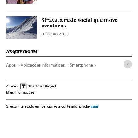
Strava, a rede social que move
aventuras
EDUARDO SALETE
ARQUIVADO EM
Apps
Aplicações informáticas
Smartphone
Programas informáticos
Celular
Informática
Telefonia
Mobilidade
Tecnologia
Telecomunicações
Adere a
Mais informações
Comunicações
aquí
Si está interesado en licenciar este contenido, pinche