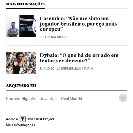
MAIS INFORMAÇÕES
Casemiro: “Não me sinto um
jogador brasileiro, pareço mais
europeu”
ELEONORA GIOVIO
Dybala: “O que há de errado em
tentar ser decente?”
E. AUDISO (LA REPUBBLICA)
| TURÍN
ARQUIVADO EM
Gonzalo Higuaín
Juventus
Real Madrid
Times esportes
Final Champions League 2017
Final Champions League
Fase final
Adere a
Mais informações
Champions League 2016/2017
Champions League