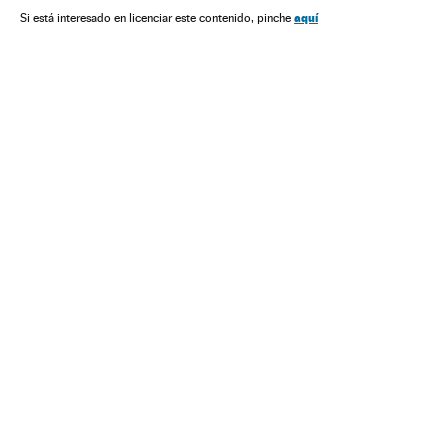
Futebol
Competições
Esportes
aquí
Si está interesado en licenciar este contenido, pinche