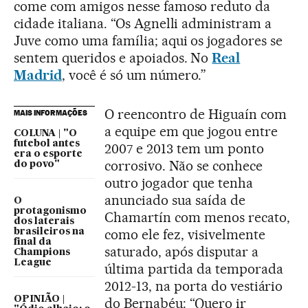
come com amigos nesse famoso reduto da
cidade italiana. “Os Agnelli administram a
Juve como uma família; aqui os jogadores se
sentem queridos e apoiados. No
Real
Madrid
, você é só um número.”
O reencontro de Higuaín com
MAIS INFORMAÇÕES
a equipe em que jogou entre
COLUNA | "O
futebol antes
2007 e 2013 tem um ponto
era o esporte
corrosivo. Não se conhece
do povo"
outro jogador que tenha
anunciado sua saída de
O
protagonismo
Chamartín com menos recato,
dos laterais
como ele fez, visivelmente
brasileiros na
final da
saturado, após disputar a
Champions
League
última partida da temporada
2012-13, na porta do vestiário
OPINIÃO |
do Bernabéu: “Quero ir