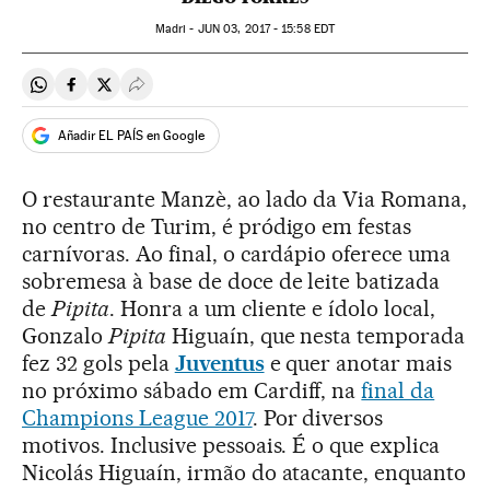
Madri -
JUN
03, 2017 - 15:58
EDT
Compartir en Whatsapp
Compartir en Facebook
Compartir en Twitter
Desplegar Redes Sociales
Añadir EL PAÍS en Google
O restaurante Manzè, ao lado da Via Romana,
no centro de Turim, é pródigo em festas
carnívoras. Ao final, o cardápio oferece uma
sobremesa à base de doce de leite batizada
de
Pipita
. Honra a um cliente e ídolo local,
Gonzalo
Pipita
Higuaín, que nesta temporada
fez 32 gols pela
Juventus
e quer anotar mais
no próximo sábado em Cardiff, na
final da
Champions League 2017
. Por diversos
motivos. Inclusive pessoais. É o que explica
Nicolás Higuaín, irmão do atacante, enquanto