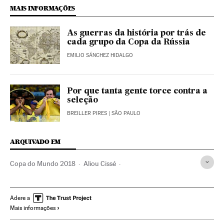
MAIS INFORMAÇÕES
As guerras da história por trás de
cada grupo da Copa da Rússia
EMILIO SÁNCHEZ HIDALGO
Por que tanta gente torce contra a
seleção
BREILLER PIRES
| SÃO PAULO
ARQUIVADO EM
Copa do Mundo 2018
Aliou Cissé
Seleção Futebol Senegal
Copa do Mundo Futebol
Seleções esportivas
Copa do mundo
Adere a
Mais informações
Campeonato mundial
Futebol
Racismo
Negros