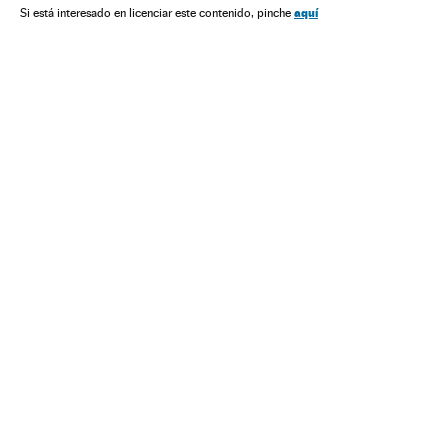
Competições
Discriminação
Grupos sociais
Esportes
aquí
Si está interesado en licenciar este contenido, pinche
Preconceitos
Problemas sociais
Sociedade
Racismo en el deporte