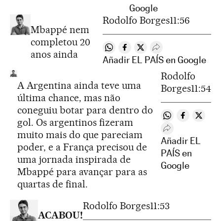
Google
Rodolfo Borges
11:56
Mbappé nem
completou 20
Compartir en Whatsapp
Compartir en Facebook
Compartir en Twitter
Desplegar Redes S
anos ainda
Añadir EL PAÍS en Google
Rodolfo
A Argentina ainda teve uma
Borges
11:54
última chance, mas não
coneguiu botar para dentro do
Compartir en W
Compartir 
Compar
gol. Os argentinos fizeram
Desplegar Rede
muito mais do que pareciam
Añadir EL
poder, e a França precisou de
PAÍS en
uma jornada inspirada de
Google
Mbappé para avançar para as
quartas de final.
Rodolfo Borges
11:53
ACABOU!