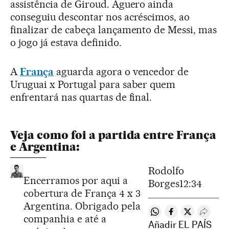
assistência de Giroud. Aguero ainda
conseguiu descontar nos acréscimos, ao
finalizar de cabeça lançamento de Messi, mas
o jogo já estava definido.
A
França
aguarda agora o vencedor de
Uruguai x Portugal para saber quem
enfrentará nas quartas de final.
Veja como foi a partida entre França
e Argentina:
Rodolfo
Encerramos por aqui a
Borges
12:34
cobertura de França 4 x 3
Argentina. Obrigado pela
Compartir en Whats
Compartir en F
Compartir e
Desple
companhia e até a
Añadir EL PAÍS