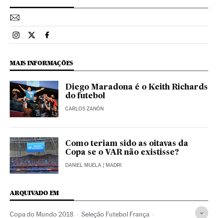
Esportes El País Brasil en Instagram
Esportes El País Brasil en Twitter
Esportes El País Brasil en Facebook
MAIS INFORMAÇÕES
Diego Maradona é o Keith Richards
do futebol
CARLOS ZANÓN
Como teriam sido as oitavas da
Copa se o VAR não existisse?
DANIEL MUELA
| MADRI
ARQUIVADO EM
Copa do Mundo 2018
Seleção Futebol França