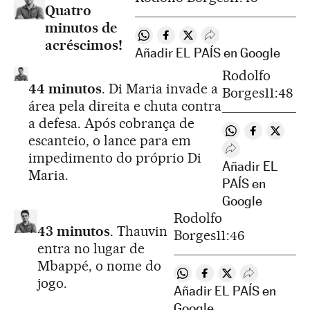
Quatro
minutos de
Compartir en Whatsapp
Compartir en Facebook
Compartir en Twitter
Desplegar Redes Soc
acréscimos!
Añadir EL PAÍS en Google
Rodolfo
44 minutos
. Di Maria invade a
Borges
11:48
área pela direita e chuta contra
a defesa. Após cobrança de
Compartir en W
Compartir 
Compart
escanteio, o lance para em
Desplegar Redes
impedimento do próprio Di
Añadir EL
Maria.
PAÍS en
Google
Rodolfo
43 minutos
. Thauvin
Borges
11:46
entra no lugar de
Mbappé, o nome do
Compartir en Whatsapp
Compartir en Facebo
Compartir en Twi
Desplegar Re
jogo.
Añadir EL PAÍS en
Google