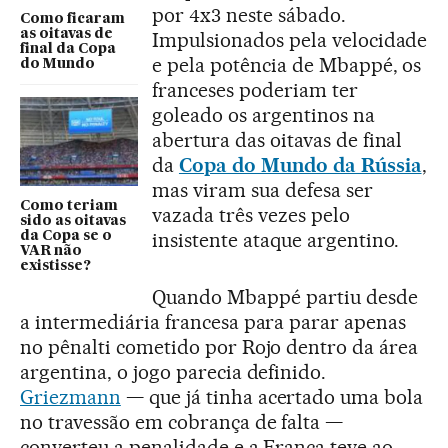
por 4x3 neste sábado.
Como ficaram
as oitavas de
Impulsionados pela velocidade
final da Copa
e pela potência de Mbappé, os
do Mundo
franceses poderiam ter
goleado os argentinos na
abertura das oitavas de final
da
Copa do Mundo da Rússia
,
mas viram sua defesa ser
Como teriam
vazada três vezes pelo
sido as oitavas
insistente ataque argentino.
da Copa se o
VAR não
existisse?
Quando Mbappé partiu desde
a intermediária francesa para parar apenas
no pênalti cometido por Rojo dentro da área
argentina, o jogo parecia definido.
Griezmann
— que já tinha acertado uma bola
no travessão em cobrança de falta —
converteu a penalidade e a França teve ao