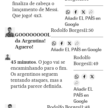
finaliza de cabeça o
lançamento de Messi.
Compartir en Whatsapp
Compartir en Face
Compartir en T
Desplegar
Que jogo! 4x3.
Añadir EL PAÍS en
Google
Rodolfo Borges
11:50
GOOOOOOOOL
da Argentina!
Compartir en Whatsapp
Compartir en Facebook
Compartir en Twitter
Desplegar Redes S
Aguero!
Añadir EL PAÍS en Google
Rodolfo
45 minutos
. O jogo vai se
Borges
11:49
encaminhando para o fim.
Os argentinos seguem
Compartir en Wha
Compartir en
Compartir
tentando ataques, mas a
Desplegar Redes S
partida parece definida.
Añadir EL
PAÍS en
Google
Rodolfo Borges
11:48