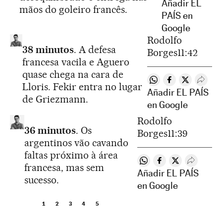
Añadir EL
mãos do goleiro francês.
PAÍS en
Google
Rodolfo
38 minutos
. A defesa
Borges
11:42
francesa vacila e Aguero
quase chega na cara de
Compartir en What
Compartir en 
Compartir 
Despl
Lloris. Fekir entra no lugar
Añadir EL PAÍS
de Griezmann.
en Google
Rodolfo
36 minutos
. Os
Borges
11:39
argentinos vão cavando
faltas próximo à área
Compartir en Whatsap
Compartir en Fac
Compartir en 
Desplega
francesa, mas sem
Añadir EL PAÍS
sucesso.
en Google
1
2
3
4
5