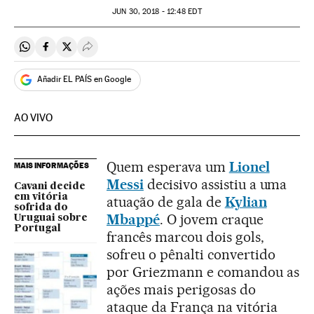
JUN
30, 2018 - 12:48
EDT
Compartir en Whatsapp
Compartir en Facebook
Compartir en Twitter
Desplegar Redes Sociales
Añadir EL PAÍS en Google
AO VIVO
Quem esperava um
Lionel
MAIS INFORMAÇÕES
Messi
decisivo assistiu a uma
Cavani decide
em vitória
atuação de gala de
Kylian
sofrida do
Mbappé
. O jovem craque
Uruguai sobre
Portugal
francês marcou dois gols,
sofreu o pênalti convertido
por Griezmann e comandou as
ações mais perigosas do
ataque da França na vitória