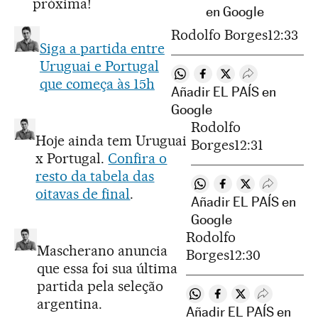
próxima!
en Google
Rodolfo Borges
12:33
Siga a partida entre
Uruguai e Portugal
Compartir en Whatsapp
Compartir en Facebook
Compartir en Twitt
Desplegar Red
que começa às 15h
Añadir EL PAÍS en
Google
Rodolfo
Hoje ainda tem Uruguai
Borges
12:31
x Portugal.
Confira o
resto da tabela das
Compartir en Whatsapp
Compartir en Face
Compartir en T
Desplegar
oitavas de final
.
Añadir EL PAÍS en
Google
Rodolfo
Mascherano anuncia
Borges
12:30
que essa foi sua última
partida pela seleção
Compartir en Whatsapp
Compartir en Faceb
Compartir en Tw
Desplegar 
argentina.
Añadir EL PAÍS en