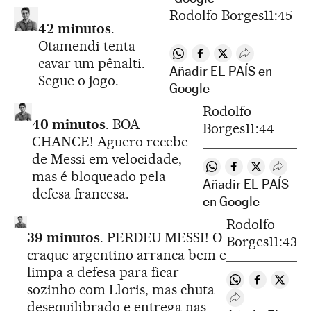
Rodolfo Borges
11:45
42 minutos
.
Otamendi tenta
Compartir en Whatsapp
Compartir en Faceboo
Compartir en Twit
Desplegar Re
cavar um pênalti.
Añadir EL PAÍS en
Segue o jogo.
Google
Rodolfo
40 minutos
. BOA
Borges
11:44
CHANCE! Aguero recebe
de Messi em velocidade,
Compartir en Whats
Compartir en F
Compartir e
Desple
mas é bloqueado pela
Añadir EL PAÍS
defesa francesa.
en Google
Rodolfo
39 minutos
. PERDEU MESSI! O
Borges
11:43
craque argentino arranca bem e
limpa a defesa para ficar
Compartir en W
Compartir 
Compar
sozinho com Lloris, mas chuta
Desplegar Rede
desequilibrado e entrega nas