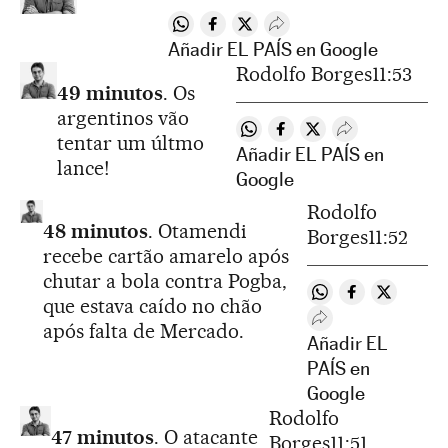
Compartir en Whatsapp
Compartir en Facebook
Compartir en Twitter
Desplegar Redes Sociale
Añadir EL PAÍS en Google
Rodolfo Borges
11:53
49 minutos
. Os
argentinos vão
Compartir en Whatsapp
Compartir en Facebook
Compartir en Twitte
Desplegar Rede
tentar um últmo
Añadir EL PAÍS en
lance!
Google
Rodolfo
48 minutos
. Otamendi
Borges
11:52
recebe cartão amarelo após
chutar a bola contra Pogba,
Compartir en Wha
Compartir en
Compartir
que estava caído no chão
Desplegar Redes S
após falta de Mercado.
Añadir EL
PAÍS en
Google
Rodolfo
47 minutos
. O atacante
Borges
11:51