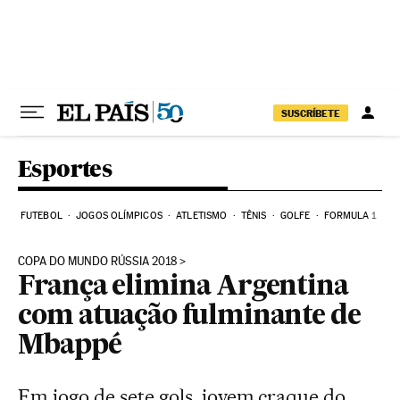
Pular para o conteúdo
SUSCRÍBETE
Esportes
FUTEBOL
JOGOS OLÍMPICOS
ATLETISMO
TÊNIS
GOLFE
FORMULA 1
COPA DO MUNDO RÚSSIA 2018
França elimina Argentina
com atuação fulminante de
Mbappé
Em jogo de sete gols, jovem craque do