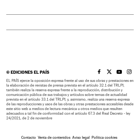
©
EDICIONES EL PAÍS
EL PAÍS BRASIL EN
EL PAÍS BRASI
EL PAÍS B
EL PA
EL PAÍS ejerce la oposición expresa frente al uso de sus obras y prestaciones en
la elaboración de revistas de prensa prevista en el artículo 32.1 del TRLPI;
también realiza la reserva expresa frente a la reproducción, distribución y
comunicación pública de sus trabajos y artículos sobre temas de actualidad
prevista en el artículo 33.1 del TRLPI; y, asimismo, realiza una reserva expresa
de las reproducciones y usos de las obras y otras prestaciones accesibles desde
este sitio web a medios de lectura mecánica u otros medios que resulten
adecuados a tal fin de conformidad con el artículo 67.3 del Real Decreto - ley
24/2021, de 2 de noviembre
Contacto
Venta de contenidos
Aviso legal
Política cookies