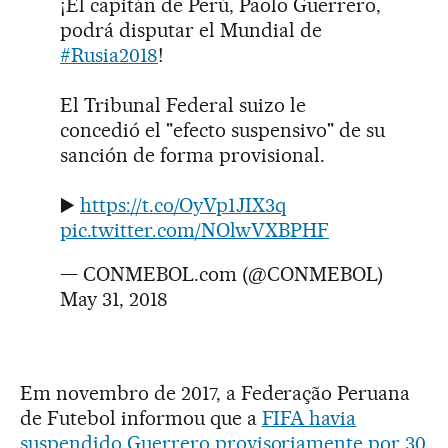
¡El capitán de Perú, Paolo Guerrero,
podrá disputar el Mundial de
#Rusia2018
!
El Tribunal Federal suizo le
concedió el "efecto suspensivo" de su
sanción de forma provisional.
▶️
https://t.co/OyVp1JIX3q
pic.twitter.com/NOlwVXBPHF
— CONMEBOL.com (@CONMEBOL)
May 31, 2018
Em novembro de 2017, a Federação Peruana
de Futebol informou que a
FIFA havia
suspendido Guerrero provisoriamente por 30