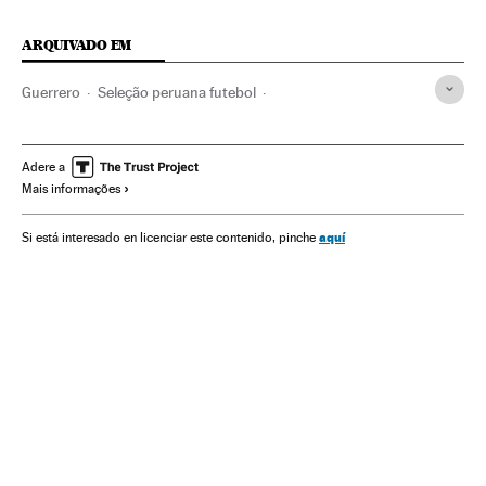
ARQUIVADO EM
Guerrero
Seleção peruana futebol
Copa do Mundo 2018
TAS
Ricardo Gareca
Flamengo
Peru
Seleções esportivas
Copa do Mundo Futebol
Adere a
Mais informações
Arbitragem esportiva
Dopagem
Copa do mundo
Justiça esportiva
Futebol
Campeonato mundial
aquí
Si está interesado en licenciar este contenido, pinche
Times esportes
Competições
Organizações desportivas
América do Sul
América Latina
Esportes
América
Justiça