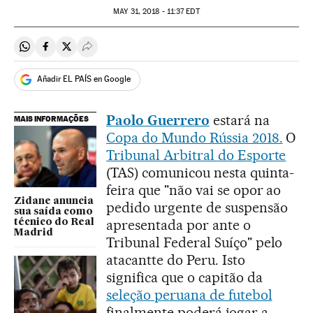
MAY
31, 2018 - 11:37
EDT
Compartir en Whatsapp
Compartir en Facebook
Compartir en Twitter
Desplegar Redes Sociales
Añadir EL PAÍS en Google
Paolo Guerrero
estará na
MAIS INFORMAÇÕES
Copa do Mundo Rússia 2018.
O
Tribunal Arbitral do Esporte
(TAS) comunicou nesta quinta-
feira que "não vai se opor ao
Zidane anuncia
pedido urgente de suspensão
sua saída como
apresentada por ante o
técnico do Real
Madrid
Tribunal Federal Suíço" pelo
atacantte do Peru. Isto
significa que o capitão da
seleção peruana de futebol
finalmente poderá jogar a