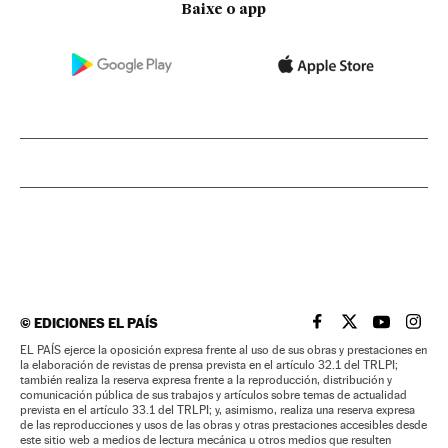
Baixe o app
©
EDICIONES EL PAÍS
EL PAÍS BRASIL EN
EL PAÍS BRASI
EL PAÍS B
EL PA
EL PAÍS ejerce la oposición expresa frente al uso de sus obras y prestaciones en
la elaboración de revistas de prensa prevista en el artículo 32.1 del TRLPI;
también realiza la reserva expresa frente a la reproducción, distribución y
comunicación pública de sus trabajos y artículos sobre temas de actualidad
prevista en el artículo 33.1 del TRLPI; y, asimismo, realiza una reserva expresa
de las reproducciones y usos de las obras y otras prestaciones accesibles desde
este sitio web a medios de lectura mecánica u otros medios que resulten