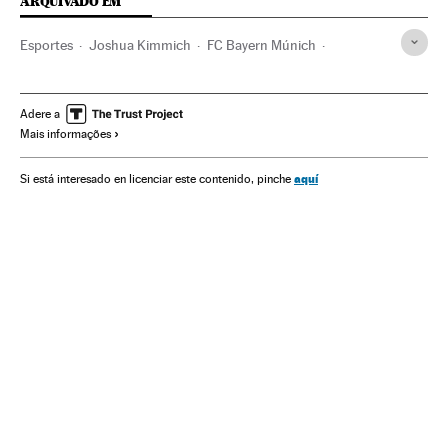
ARQUIVADO EM
Esportes
Joshua Kimmich
FC Bayern Múnich
UEFA Champions League
FC Barcelona
Josep Guardiola
Xabi Alonso
Julian Nagelsmann
Adere a
Mais informações
Seleção Futebol Alemanha
Futebol
aquí
Si está interesado en licenciar este contenido, pinche