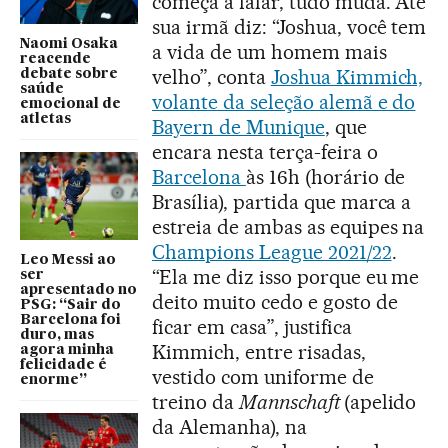
começa a falar, tudo muda. Até
sua irmã diz: “Joshua, você tem
Naomi Osaka
a vida de um homem mais
reacende
velho”, conta
Joshua Kimmich,
debate sobre
saúde
volante da seleção alemã e do
emocional de
atletas
Bayern de Munique
, que
encara nesta terça-feira o
Barcelona
às 16h (horário de
Brasília), partida que marca a
estreia de ambas as equipes na
Champions League 2021/22
.
Leo Messi ao
“Ela me diz isso porque eu me
ser
apresentado no
deito muito cedo e gosto de
PSG: “Sair do
Barcelona foi
ficar em casa”, justifica
duro, mas
Kimmich, entre risadas,
agora minha
felicidade é
vestido com uniforme de
enorme”
treino da
Mannschaft
(apelido
da Alemanha), na