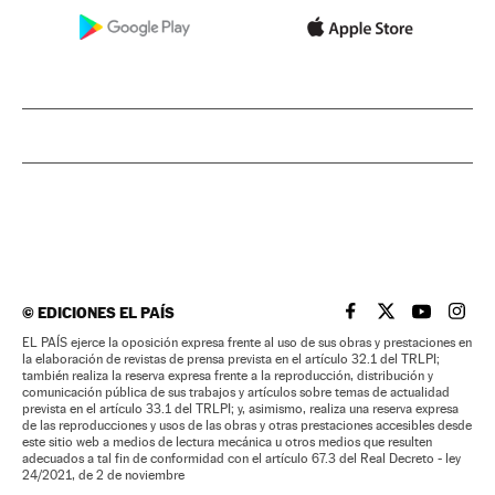
©
EDICIONES EL PAÍS
EL PAÍS BRASIL EN
EL PAÍS BRASI
EL PAÍS B
EL PA
EL PAÍS ejerce la oposición expresa frente al uso de sus obras y prestaciones en
la elaboración de revistas de prensa prevista en el artículo 32.1 del TRLPI;
también realiza la reserva expresa frente a la reproducción, distribución y
comunicación pública de sus trabajos y artículos sobre temas de actualidad
prevista en el artículo 33.1 del TRLPI; y, asimismo, realiza una reserva expresa
de las reproducciones y usos de las obras y otras prestaciones accesibles desde
este sitio web a medios de lectura mecánica u otros medios que resulten
adecuados a tal fin de conformidad con el artículo 67.3 del Real Decreto - ley
24/2021, de 2 de noviembre