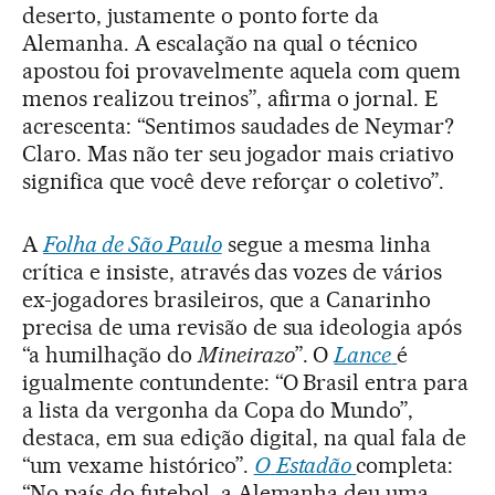
deserto, justamente o ponto forte da
Alemanha. A escalação na qual o técnico
apostou foi provavelmente aquela com quem
menos realizou treinos”, afirma o jornal. E
acrescenta: “Sentimos saudades de Neymar?
Claro. Mas não ter seu jogador mais criativo
significa que você deve reforçar o coletivo”.
A
Folha de São Paulo
segue a mesma linha
crítica e insiste, através das vozes de vários
ex-jogadores brasileiros, que a Canarinho
precisa de uma revisão de sua ideologia após
“a humilhação do
Mineirazo
”. O
Lance
é
igualmente contundente: “O Brasil entra para
a lista da vergonha da Copa do Mundo”,
destaca, em sua edição digital, na qual fala de
“um vexame histórico”.
O
Estadão
completa:
“No país do futebol, a Alemanha deu uma