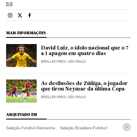
Esportes El País Brasil en Instagram
Esportes El País Brasil en Twitter
Esportes El País Brasil en Facebook
MAIS INFORMAÇÕES
David Luiz, o ídolo nacional que o 7
a 1 apagou em quatro dias
BREILLER PIRES
| SÃO PAULO
As desilusões de Zúñiga, o jogador
que tirou Neymar da última Copa
BREILLER PIRES
| SÃO PAULO
ARQUIVADO EM
Seleção Futebol Alemanha
Seleção Brasileira Futebol