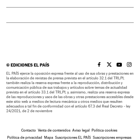
©
EDICIONES EL PAÍS
EL PAÍS BRASIL EN
EL PAÍS BRASI
EL PAÍS B
EL PA
EL PAÍS ejerce la oposición expresa frente al uso de sus obras y prestaciones en
la elaboración de revistas de prensa prevista en el artículo 32.1 del TRLPI;
también realiza la reserva expresa frente a la reproducción, distribución y
comunicación pública de sus trabajos y artículos sobre temas de actualidad
prevista en el artículo 33.1 del TRLPI; y, asimismo, realiza una reserva expresa
de las reproducciones y usos de las obras y otras prestaciones accesibles desde
este sitio web a medios de lectura mecánica u otros medios que resulten
adecuados a tal fin de conformidad con el artículo 67.3 del Real Decreto - ley
24/2021, de 2 de noviembre
Contacto
Venta de contenidos
Aviso legal
Política cookies
Política de privacidad
Mapa
Suscripciones EL PAÍS
Suscripciones empresas