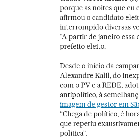
porque as noites que eu 
afirmou o candidato eleit
interrompido diversas vez
“A partir de janeiro essa
prefeito eleito.
Desde o início da campan
Alexandre Kalil, do inexp
com o PV e a REDE, adoto
antipolítico, à semelhan
imagem de gestor em Sã
“Chega de político, é hora
que repetiu exaustivame
política”.