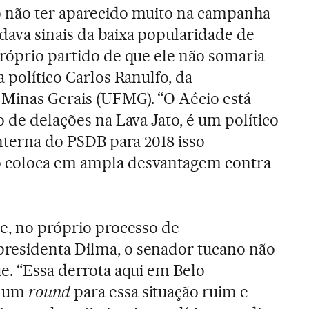
o não ter aparecido muito na campanha
dava sinais da baixa popularidade de
próprio partido de que ele não somaria
a político Carlos Ranulfo, da
 Minas Gerais (UFMG). “O Aécio está
o de delações na Lava Jato, é um político
interna do PSDB para 2018 isso
o coloca em ampla desvantagem contra
ue, no próprio processo de
residenta Dilma, o senador tucano não
ue. “Essa derrota aqui em Belo
s um
round
para essa situação ruim e