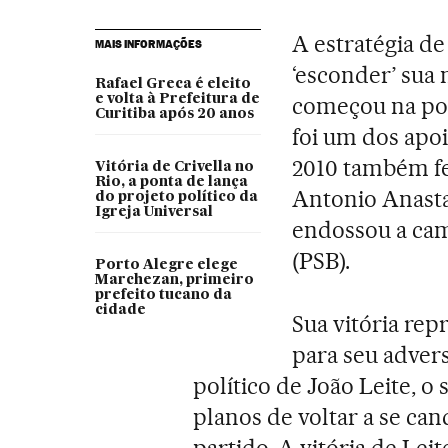
A estratégia d
MAIS INFORMAÇÕES
‘esconder’ sua 
Rafael Greca é eleito
e volta à Prefeitura de
começou na pol
Curitiba após 20 anos
foi um dos apo
2010 também fe
Vitória de Crivella no
Rio, a ponta de lança
Antonio Anasta
do projeto político da
Igreja Universal
endossou a cam
(PSB).
Porto Alegre elege
Marchezan, primeiro
prefeito tucano da
cidade
Sua vitória rep
para seu adver
político de João Leite, o
planos de voltar a se ca
partido. A vitória de Leit