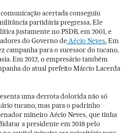
e comunicação acertada conseguiu
militância partidária pregressa. Ele
ítica justamente no PSDB, em 2001, e
iadores do Governo de
Aécio Neves.
Em
z campanha para o sucessor do tucano,
sia. Em 2012, o empresário também
panha do atual prefeito Márcio Lacerda
resenta uma derrota dolorida não só
sário tucano, mas para o padrinho
 senador mineiro Aécio Neves, que tinha
ndidatar a presidente em 2018 pelo
e na capital mineira era prioritária para