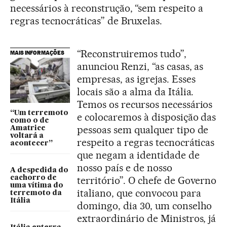
necessários à reconstrução, “sem respeito a
regras tecnocráticas” de Bruxelas.
“Reconstruiremos tudo”,
MAIS INFORMAÇÕES
anunciou Renzi, “as casas, as
empresas, as igrejas. Esses
locais são a alma da Itália.
Temos os recursos necessários
“Um terremoto
e colocaremos à disposição das
como o de
pessoas sem qualquer tipo de
Amatrice
voltará a
respeito a regras tecnocráticas
acontecer”
que negam a identidade de
nosso país e de nosso
A despedida do
cachorro de
território”. O chefe de Governo
uma vítima do
italiano, que convocou para
terremoto da
Itália
domingo, dia 30, um conselho
extraordinário de Ministros, já