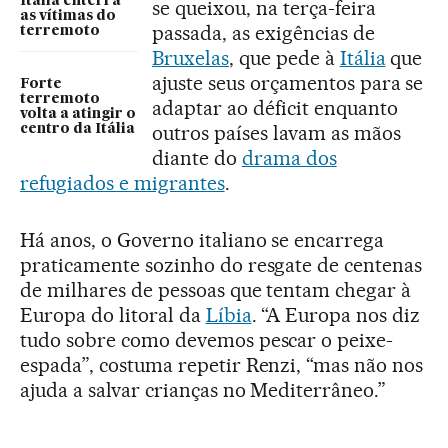
Itália enterra
se queixou, na terça-feira
as vítimas do
passada, as exigências de
terremoto
Bruxelas
, que pede à
Itália
que
ajuste seus orçamentos para se
Forte
terremoto
adaptar ao déficit enquanto
volta a atingir o
outros países lavam as mãos
centro da Itália
diante do
drama dos
refugiados e migrantes
.
Há anos, o Governo italiano se encarrega
praticamente sozinho do resgate de centenas
de milhares de pessoas que tentam chegar à
Europa do litoral da
Líbia
. “A Europa nos diz
tudo sobre como devemos pescar o peixe-
espada”, costuma repetir Renzi, “mas não nos
ajuda a salvar crianças no Mediterrâneo.”