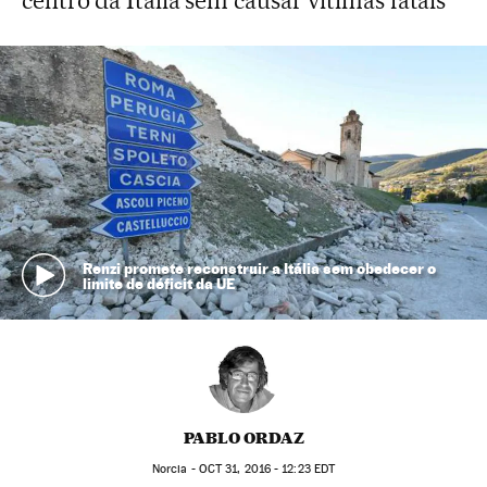
centro da Itália sem causar vítimas fatais
Renzi promete reconstruir a Itália sem obedecer o
limite de déficit da UE
PABLO ORDAZ
Norcia -
OCT
31, 2016 - 12:23
EDT