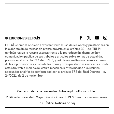
©
EDICIONES EL PAÍS
EL PAÍS BRASIL EN
EL PAÍS BRASI
EL PAÍS B
EL PA
EL PAÍS ejerce la oposición expresa frente al uso de sus obras y prestaciones en
la elaboración de revistas de prensa prevista en el artículo 32.1 del TRLPI;
también realiza la reserva expresa frente a la reproducción, distribución y
comunicación pública de sus trabajos y artículos sobre temas de actualidad
prevista en el artículo 33.1 del TRLPI; y, asimismo, realiza una reserva expresa
de las reproducciones y usos de las obras y otras prestaciones accesibles desde
este sitio web a medios de lectura mecánica u otros medios que resulten
adecuados a tal fin de conformidad con el artículo 67.3 del Real Decreto - ley
24/2021, de 2 de noviembre
Contacto
Venta de contenidos
Aviso legal
Política cookies
Política de privacidad
Mapa
Suscripciones EL PAÍS
Suscripciones empresas
RSS
Índice
Noticias de hoy