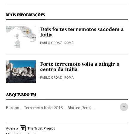
MAIS INFORMAÇÕES
Dois fortes terremotos sacodem a
Itália
PABLO ORDAZ
| ROMA
Forte terremoto volta a atingir o
centro da Itália
PABLO ORDAZ
| ROMA
ARQUIVADO EM
Europa
Terremoto Italia 2016
Matteo Renzi
Terremotos
Sismos
Itália
Desastres naturais
Desastres
Europa Ocidental
Acontecimentos
Adere a