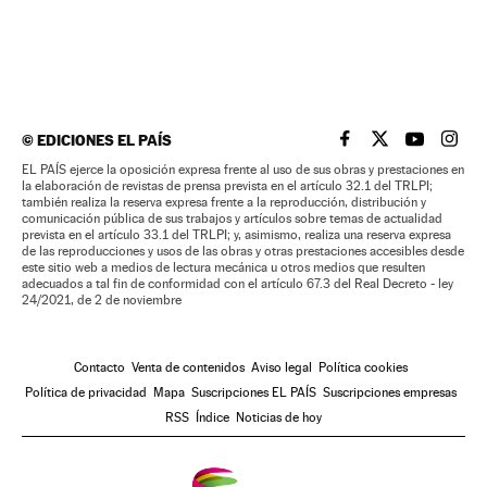
©
EDICIONES EL PAÍS
EL PAÍS BRASIL EN
EL PAÍS BRASI
EL PAÍS B
EL PA
EL PAÍS ejerce la oposición expresa frente al uso de sus obras y prestaciones en
la elaboración de revistas de prensa prevista en el artículo 32.1 del TRLPI;
también realiza la reserva expresa frente a la reproducción, distribución y
comunicación pública de sus trabajos y artículos sobre temas de actualidad
prevista en el artículo 33.1 del TRLPI; y, asimismo, realiza una reserva expresa
de las reproducciones y usos de las obras y otras prestaciones accesibles desde
este sitio web a medios de lectura mecánica u otros medios que resulten
adecuados a tal fin de conformidad con el artículo 67.3 del Real Decreto - ley
24/2021, de 2 de noviembre
Contacto
Venta de contenidos
Aviso legal
Política cookies
Política de privacidad
Mapa
Suscripciones EL PAÍS
Suscripciones empresas
RSS
Índice
Noticias de hoy