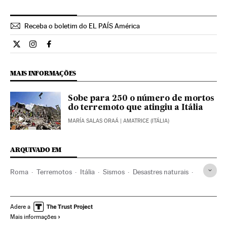
Receba o boletim do EL PAÍS América
Internacional El País Brasil en Twitter
Internacional El País Brasil en Instagram
Internacional El País Brasil en Facebook
MAIS INFORMAÇÕES
Sobe para 250 o número de mortos
do terremoto que atingiu a Itália
MARÍA SALAS ORAÁ
| AMATRICE (ITÁLIA)
ARQUIVADO EM
Roma
Terremotos
Itália
Sismos
Desastres naturais
Europa Ocidental
Desastres
Acontecimentos
Europa
Adere a
Mais informações