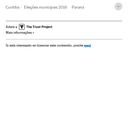
Curitiba
Eleições municipais 2016
Paraná
Eleições municipais
Eleições Brasil
Resultados eleitorais
Pesquisas eleitorais
Brasil
Eleições
América do Sul
Adere a
Mais informações
América Latina
América
Política
aquí
Si está interesado en licenciar este contenido, pinche