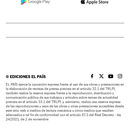
©
EDICIONES EL PAÍS
EL PAÍS BRASIL EN
EL PAÍS BRASI
EL PAÍS B
EL PA
EL PAÍS ejerce la oposición expresa frente al uso de sus obras y prestaciones en
la elaboración de revistas de prensa prevista en el artículo 32.1 del TRLPI;
también realiza la reserva expresa frente a la reproducción, distribución y
comunicación pública de sus trabajos y artículos sobre temas de actualidad
prevista en el artículo 33.1 del TRLPI; y, asimismo, realiza una reserva expresa
de las reproducciones y usos de las obras y otras prestaciones accesibles desde
este sitio web a medios de lectura mecánica u otros medios que resulten
adecuados a tal fin de conformidad con el artículo 67.3 del Real Decreto - ley
24/2021, de 2 de noviembre