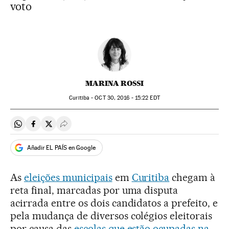
voto
MARINA ROSSI
Curitiba -
OCT
30, 2016 - 15:22
EDT
Compartir en Whatsapp
Compartir en Facebook
Compartir en Twitter
Desplegar Redes Sociales
Añadir EL PAÍS en Google
As
eleições municipais
em
Curitiba
chegam à
reta final, marcadas por uma disputa
acirrada entre os dois candidatos a prefeito, e
pela mudança de diversos colégios eleitorais
por causa das
escolas que estão ocupadas na