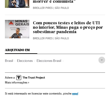
morrer é comunista”
BREILLER PIRES
| SÃO PAULO
Com poucos testes e leitos de UTI
no interior, Minas paga o preço por
subestimar pandemia
BREILLER PIRES
| SÃO PAULO
ARQUIVADO EM
Brasil
Elecciones
Elecciones Brasil
Elecciones municipales
Elecciones municipales Brasil
Elecciones municipales Brasil 2020
Política
Adere a
Mais informações
Alexandre Kalil
Pandemia
Coronavirus
Coronavirus Covid-19
Alcaldía
Belo Horizonte
aquí
Si está interesado en licenciar este contenido, pinche
Minas Gerais
Cuarentena
Aislamiento social
Encuestas electorales
Políticos