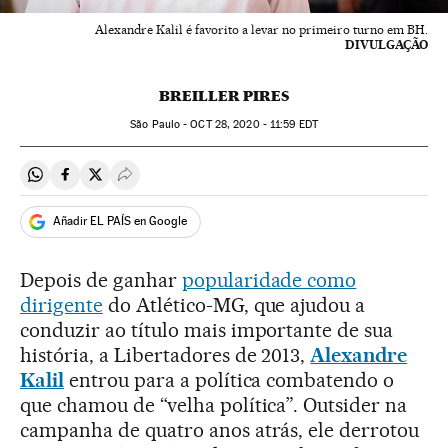
Alexandre Kalil é favorito a levar no primeiro turno em BH.
DIVULGAÇÃO
BREILLER PIRES
São Paulo -
OCT
28, 2020 - 11:59
EDT
Compartir en Whatsapp
Compartir en Facebook
Compartir en Twitter
Desplegar Redes Sociales
Añadir EL PAÍS en Google
Depois de ganhar
popularidade como
dirigente
do Atlético-MG, que ajudou a
conduzir ao título mais importante de sua
história, a Libertadores de 2013,
Alexandre
Kalil
entrou para a política combatendo o
que chamou de “velha política”. Outsider na
campanha de quatro anos atrás, ele derrotou