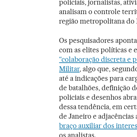
policiais, jornalistas, at
analisam o controle terr
região metropolitana do 
Os pesquisadores apontam
com as elites políticas 
“colaboração discreta e p
Militar
, algo que, segund
até a indicações para ca
de batalhões, definição d
policiais e desenhos ab
dessa tendência, em cert
de Janeiro e adjacências
braço auxiliar dos intere
os analistas.