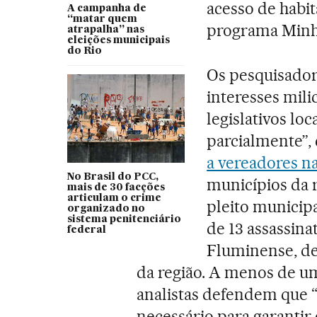
acesso de habi
A campanha de
“matar quem
programa Minh
atrapalha” nas
eleições municipais
do Rio
Os pesquisador
interesses mili
legislativos loc
parcialmente”,
a vereadores na
No Brasil do PCC,
municípios da 
mais de 30 facções
articulam o crime
pleito municipa
organizado no
sistema penitenciário
de 13 assassina
federal
Fluminense, de
da região. A menos de um
analistas defendem que 
necessário para garantir 