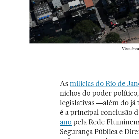
Vista áre
As
milícias do Rio de Jan
nichos do poder político,
legislativas ―além do já 
é a principal conclusão
ano
pela Rede Fluminense
Segurança Pública e Dir