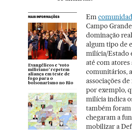
Em
comunidade
MAIS INFORMAÇÕES
Campo Grande,
dominação real
algum tipo de e
milícia/Estado 
até com atores 
Evangélicos e ‘voto
comunitários, a
miliciano’ repetem
aliança em teste de
fogo para o
associações de
bolsonarismo no Rio
por exemplo, q
milícia indica 
também foram c
chegaram a fun
mobilizar a Def