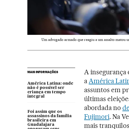
Um advogado armado que reagiu a um assalto matou um
A insegurança 
MAIS INFORMAÇÕES
a
América Lati
América Latina: onde
não é possível ser
assuntos em pr
criança em tempo
integral
últimas eleiçõe
abordada no
de
Foi assim que os
Fujimori
. Na V
assassinos da família
brasileira em
mais tranquilos
Guadalajara
apagaram seus