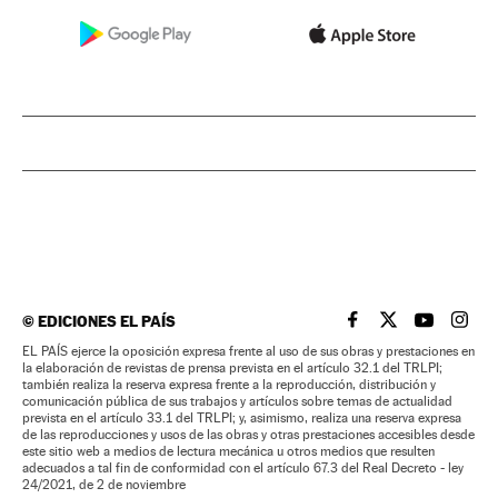
©
EDICIONES EL PAÍS
EL PAÍS BRASIL EN
EL PAÍS BRASI
EL PAÍS B
EL PA
EL PAÍS ejerce la oposición expresa frente al uso de sus obras y prestaciones en
la elaboración de revistas de prensa prevista en el artículo 32.1 del TRLPI;
también realiza la reserva expresa frente a la reproducción, distribución y
comunicación pública de sus trabajos y artículos sobre temas de actualidad
prevista en el artículo 33.1 del TRLPI; y, asimismo, realiza una reserva expresa
de las reproducciones y usos de las obras y otras prestaciones accesibles desde
este sitio web a medios de lectura mecánica u otros medios que resulten
adecuados a tal fin de conformidad con el artículo 67.3 del Real Decreto - ley
24/2021, de 2 de noviembre