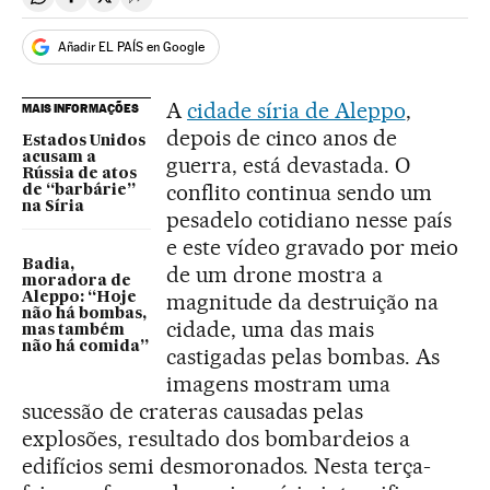
Compartir en Whatsapp
Compartir en Facebook
Compartir en Twitter
Desplegar Redes Sociales
Añadir EL PAÍS en Google
A
cidade síria de Aleppo
,
MAIS INFORMAÇÕES
depois de cinco anos de
Estados Unidos
acusam a
guerra, está devastada. O
Rússia de atos
conflito continua sendo um
de “barbárie”
na Síria
pesadelo cotidiano nesse país
e este vídeo gravado por meio
Badia,
de um drone mostra a
moradora de
magnitude da destruição na
Aleppo: “Hoje
não há bombas,
cidade, uma das mais
mas também
não há comida”
castigadas pelas bombas. As
imagens mostram uma
sucessão de crateras causadas pelas
explosões, resultado dos bombardeios a
edifícios semi desmoronados. Nesta terça-