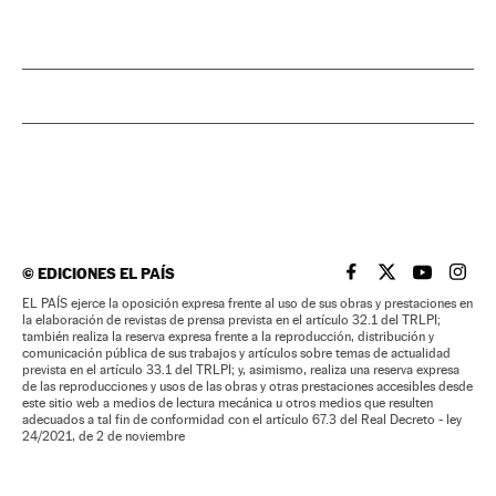
©
EDICIONES EL PAÍS
EL PAÍS BRASIL EN
EL PAÍS BRASI
EL PAÍS B
EL PA
EL PAÍS ejerce la oposición expresa frente al uso de sus obras y prestaciones en
la elaboración de revistas de prensa prevista en el artículo 32.1 del TRLPI;
también realiza la reserva expresa frente a la reproducción, distribución y
comunicación pública de sus trabajos y artículos sobre temas de actualidad
prevista en el artículo 33.1 del TRLPI; y, asimismo, realiza una reserva expresa
de las reproducciones y usos de las obras y otras prestaciones accesibles desde
este sitio web a medios de lectura mecánica u otros medios que resulten
adecuados a tal fin de conformidad con el artículo 67.3 del Real Decreto - ley
24/2021, de 2 de noviembre