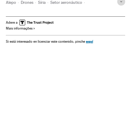
Alepo
Drones
Síria
Setor aeronáutico
Oriente médio
Ásia
Guerra
Conflitos
Indústria
Adere a
Mais informações
aquí
Si está interesado en licenciar este contenido, pinche