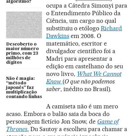
algoritmo?
ocupa a Cátedra Simonyi para
o Entendimento Público da
Ciência, um cargo no qual
substituiu o etólogo
Richard
Dawkins
em 2008. O
matemático, escritor e
Descoberto o
maior número
divulgador científico foi a
primo, com 23
Madri para apresentar a
milhões de
dígitos
edição em castelhano do seu
novo livro,
What We Cannot
Não é magia:
Know
(
O que não podemos
“método
saber
, inédito no Brasil).
japonês” faz
multiplicação
contando linhas
A camiseta não é um mero
acaso. Embora o balão saia da boca do
personagem fictício Jon Snow, de
Game of
Thrones
, Du Sautoy a escolheu para chamar a