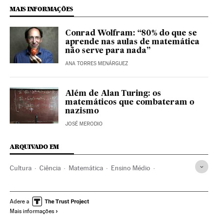
MAIS INFORMAÇÕES
Conrad Wolfram: “80% do que se
aprende nas aulas de matemática
não serve para nada”
ANA TORRES MENÁRGUEZ
Além de Alan Turing: os
matemáticos que combateram o
nazismo
JOSÉ MERODIO
ARQUIVADO EM
Cultura
Ciência
Matemática
Ensino Médio
Ensino geral
Reino Unido
Livros
Ciências exatas
Sistema educativo
Educação
Literatura
Adere a
Mais informações