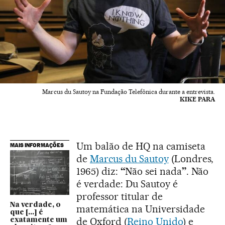
Marcus du Sautoy na Fundação Telefônica durante a entrevista.
KIKE PARA
Um balão de HQ na camiseta
MAIS INFORMAÇÕES
de
Marcus du Sautoy
(Londres,
1965) diz:
“
Não sei nada
”
. Não
é verdade: Du Sautoy é
professor titular de
Na verdade, o
matemática na Universidade
que [...] é
de Oxford (
Reino Unido
) e
exatamente um