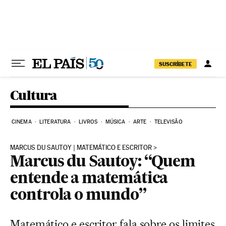
Pular para o conteúdo
SUSCRÍBETE
Cultura
CINEMA
LITERATURA
LIVROS
MÚSICA
ARTE
TELEVISÃO
MARCUS DU SAUTOY | MATEMÁTICO E ESCRITOR
Marcus du Sautoy: “Quem
entende a matemática
controla o mundo”
Matemático e escritor fala sobre os limites