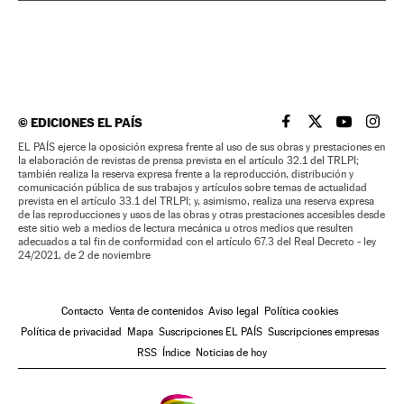
©
EDICIONES EL PAÍS
EL PAÍS BRASIL EN
EL PAÍS BRASI
EL PAÍS B
EL PA
EL PAÍS ejerce la oposición expresa frente al uso de sus obras y prestaciones en
la elaboración de revistas de prensa prevista en el artículo 32.1 del TRLPI;
también realiza la reserva expresa frente a la reproducción, distribución y
comunicación pública de sus trabajos y artículos sobre temas de actualidad
prevista en el artículo 33.1 del TRLPI; y, asimismo, realiza una reserva expresa
de las reproducciones y usos de las obras y otras prestaciones accesibles desde
este sitio web a medios de lectura mecánica u otros medios que resulten
adecuados a tal fin de conformidad con el artículo 67.3 del Real Decreto - ley
24/2021, de 2 de noviembre
Contacto
Venta de contenidos
Aviso legal
Política cookies
Política de privacidad
Mapa
Suscripciones EL PAÍS
Suscripciones empresas
RSS
Índice
Noticias de hoy