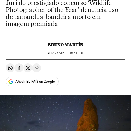
Júri do prestigiado concurso ‘Wildlife
Photographer of the Year’ denuncia uso
de tamanduá-bandeira morto em
imagem premiada
BRUNO MARTÍN
APR
27, 2018 - 18:51
EDT
Compartir en Whatsapp
Compartir en Facebook
Compartir en Twitter
Desplegar Redes Sociales
Añadir EL PAÍS en Google