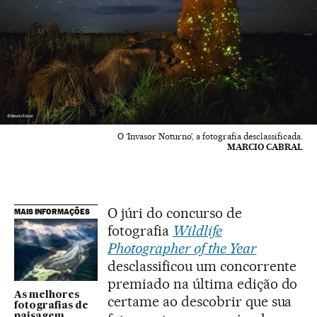
O ‘Invasor Noturno’, a fotografia desclassificada.
MARCIO CABRAL
O júri do concurso de
MAIS INFORMAÇÕES
fotografia
Wildlife
Photographer of the Year
desclassificou um concorrente
premiado na última edição do
As melhores
certame ao descobrir que sua
fotografias de
paisagem