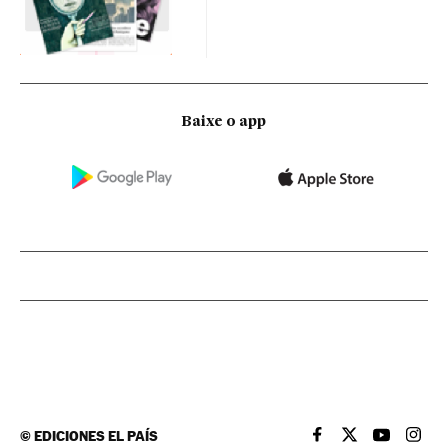
Baixe o app
©
EDICIONES EL PAÍS
EL PAÍS BRASIL EN
EL PAÍS BRASI
EL PAÍS B
EL PA