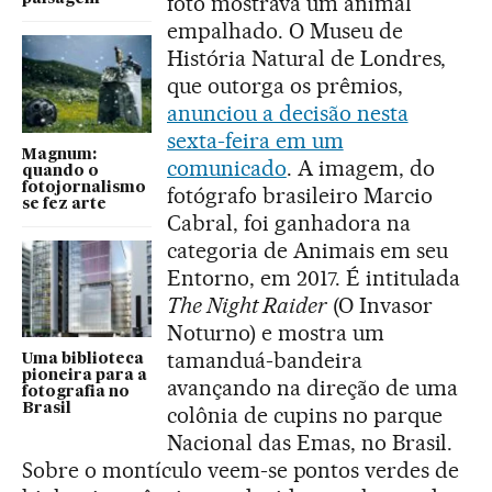
foto mostrava um animal
empalhado. O Museu de
História Natural de Londres,
que outorga os prêmios,
anunciou a decisão nesta
sexta-feira em um
Magnum:
comunicado
. A imagem, do
quando o
fotojornalismo
fotógrafo brasileiro Marcio
se fez arte
Cabral, foi ganhadora na
categoria de Animais em seu
Entorno, em 2017. É intitulada
The Night Raider
(O Invasor
Noturno) e mostra um
tamanduá-bandeira
Uma biblioteca
pioneira para a
avançando na direção de uma
fotografia no
Brasil
colônia de cupins no parque
Nacional das Emas, no Brasil.
Sobre o montículo veem-se pontos verdes de