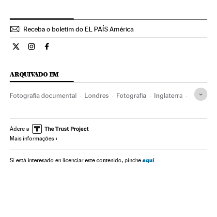
Receba o boletim do EL PAÍS América
Ciencia El País Brasil en Twitter
Ciencia El País Brasil en Instagram
Ciencia El País Brasil en Facebook
ARQUIVADO EM
Fotografia documental
Londres
Fotografia
Inglaterra
Concursos
Artes plásticas
Reino Unido
Europa Ocidental
Europa
Eventos
Arte
Sociedade
Adere a
Mais informações
Ciência
aquí
Si está interesado en licenciar este contenido, pinche