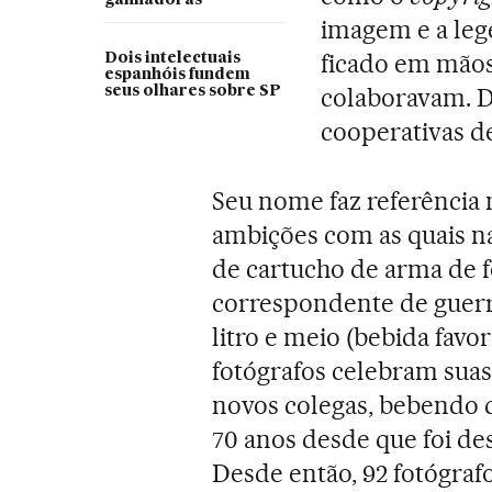
imagem e a lege
ficado em mãos
Dois intelectuais
espanhóis fundem
colaboravam. Da
seus olhares sobre SP
cooperativas de
Seu nome faz referência 
ambições com as quais n
de cartucho de arma de f
correspondente de guerr
litro e meio (bebida favo
fotógrafos celebram sua
novos colegas, bebendo d
70 anos desde que foi des
Desde então, 92 fotógrafo