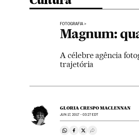
Cultura
FOTOGRAFIA
Magnum: quan
A célebre agência foto
trajetória
GLORIA CRESPO MACLENNAN
JUN
17, 2017 - 03:27
EDT
Compartir en Whatsapp
Compartir en Facebook
Compartir en Twitter
Desplegar Redes Soci