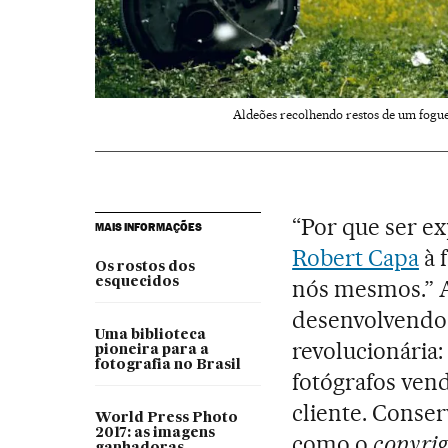
Aldeões recolhendo restos de um foguet
“Por que ser e
MAIS INFORMAÇÕES
Robert Capa
à 
Os rostos dos
esquecidos
nós mesmos.” A
desenvolvendo
Uma biblioteca
revolucionária:
pioneira para a
fotografia no Brasil
fotógrafos ven
cliente. Conser
World Press Photo
2017: as imagens
como o
copyrig
ganhadoras