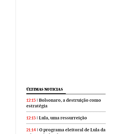
ÚLTIMAS NOTICIAS
Bolsonaro, a destruição como
12:15
estratégia
Lula, uma ressurreição
12:15
O programa eleitoral de Lula da
21:14