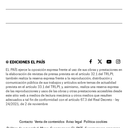
©
EDICIONES EL PAÍS
EL PAÍS BRASIL EN
EL PAÍS BRASI
EL PAÍS B
EL PA
EL PAÍS ejerce la oposición expresa frente al uso de sus obras y prestaciones en
la elaboración de revistas de prensa prevista en el artículo 32.1 del TRLPI;
también realiza la reserva expresa frente a la reproducción, distribución y
comunicación pública de sus trabajos y artículos sobre temas de actualidad
prevista en el artículo 33.1 del TRLPI; y, asimismo, realiza una reserva expresa
de las reproducciones y usos de las obras y otras prestaciones accesibles desde
este sitio web a medios de lectura mecánica u otros medios que resulten
adecuados a tal fin de conformidad con el artículo 67.3 del Real Decreto - ley
24/2021, de 2 de noviembre
Contacto
Venta de contenidos
Aviso legal
Política cookies