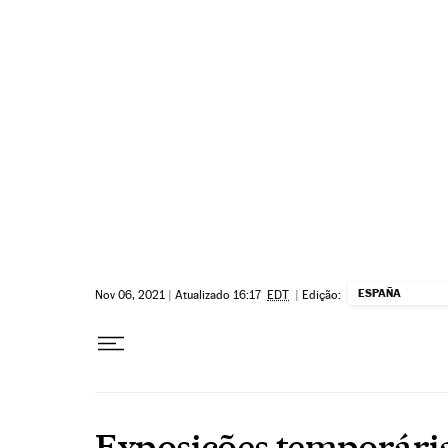
Pular para o conteúdo
ESPAÑA
Nov 06, 2021
|
Atualizado 16:17
EDT
|
Edição:
Exposições temporári