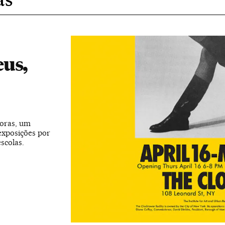
eus,
doras, um
exposições por
scolas.