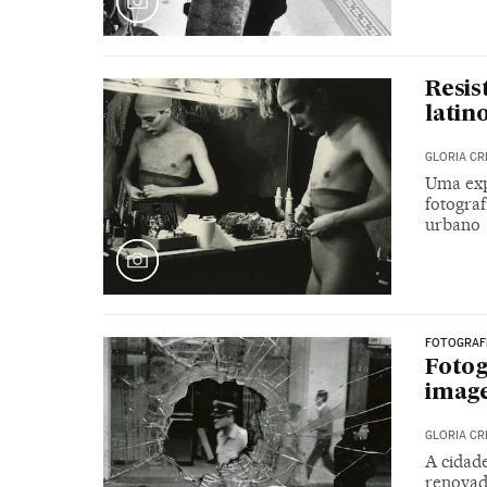
Resis
latin
GLORIA C
Uma exp
fotogra
urbano
FOTOGRAF
Fotog
imag
GLORIA C
A cidad
renovado