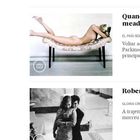
Quan
mead
EL PAÍS S
Voltar 
Parkinso
principa
Rober
GLORIA C
A trajet
morreu n