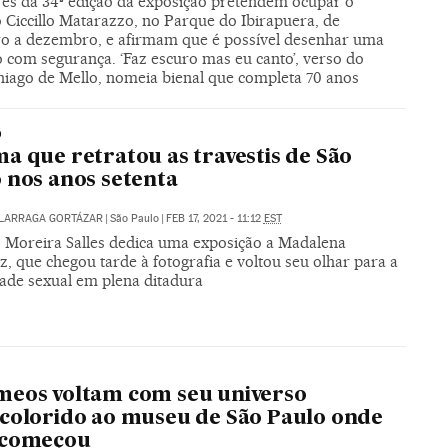
es da 34ª edição da exposição pretendem ocupar o
 Ciccillo Matarazzo, no Parque do Ibirapuera, de
o a dezembro, e afirmam que é possível desenhar uma
o com segurança. ‘Faz escuro mas eu canto’, verso do
hiago de Mello, nomeia bienal que completa 70 anos
O
a que retratou as travestis de São
 nos anos setenta
ALARRAGA GORTÁZAR
|
São Paulo
|
FEB 17, 2021 - 11:12
EST
to Moreira Salles dedica uma exposição a Madalena
, que chegou tarde à fotografia e voltou seu olhar para a
dade sexual em plena ditadura
eos voltam com seu universo
colorido ao museu de São Paulo onde
 começou