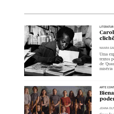
LITERATUR
Carol
clich
NAIARA G
Uma expo
textos 
de ‘Quar
miséria
ARTE CON
Biena
poder
JOANA OLI