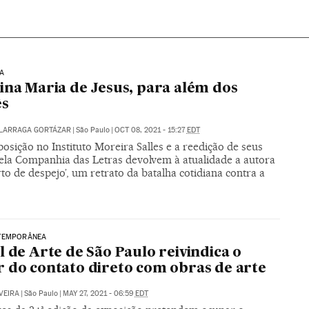
A
ina Maria de Jesus, para além dos
ês
ALARRAGA GORTÁZAR
|
São Paulo
|
OCT 08, 2021 - 15:27
EDT
sição no Instituto Moreira Salles e a reedição de seus
pela Companhia das Letras devolvem à atualidade a autora
to de despejo’, um retrato da batalha cotidiana contra a
TEMPORÂNEA
l de Arte de São Paulo reivindica o
 do contato direto com obras de arte
VEIRA
|
São Paulo
|
MAY 27, 2021 - 06:59
EDT