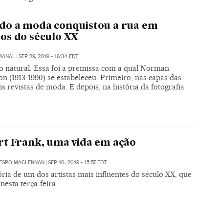
do a moda conquistou a rua em
os do século XX
EMANAL
|
SEP 29, 2019 - 16:34
EDT
ao natural. Essa foi a premissa com a qual Norman
n (1913-1990) se estabeleceu. Primeiro, nas capas das
is revistas de moda. E depois, na história da fotografia
t Frank, uma vida em ação
RESPO MACLENNAN
|
SEP 10, 2019 - 15:57
EDT
ória de um dos artistas mais influentes do século XX, que
esta terça-feira