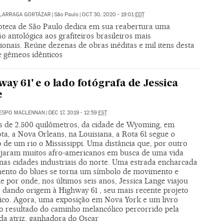
ALARRAGA GORTÁZAR
|
São Paulo
|
OCT 30, 2020 - 19:01
EDT
oteca de São Paulo dedica em sua reabertura uma
o antológica aos grafiteiros brasileiros mais
ionais. Reúne dezenas de obras inéditas e mil itens desta
e gêmeos idênticos
way 61' e o lado fotógrafa de Jessica
e
RESPO MACLENNAN
|
DEC 17, 2019 - 12:59
EST
s de 2.500 quilômetros, da cidade de Wyoming, em
a, a Nova Orleans, na Louisiana, a Rota 61 segue o
 de um rio o Mississippi. Uma distância que, por outro
iajaram muitos afro-americanos em busca de uma vida
nas cidades industriais do norte. Uma estrada encharcada
mento do blues se torna um símbolo de movimento e
e por onde, nos últimos seis anos, Jessica Lange viajou
, dando origem à Highway 61 , seu mais recente projeto
fico. Agora, uma exposição em Nova York e um livro
o resultado do caminho melancólico percorrido pela
a atriz, ganhadora do Oscar