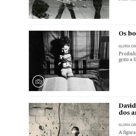
Os bo
GLORIA C
Proibido
grito a 
David
dos a
GLORIA C
A figura