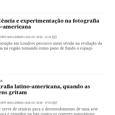
tência e experimentação na fotografia
o-americana
RESPO MACLENNAN
|
AUG 03, 2019 - 11:14
EDT
osição em Londres percorre meio século na evolução da
fia na região tomando como pano de fundo o espaço
IA
rafia latino-americana, quando as
ens gritam
RESPO MACLENNAN
|
AUG 02, 2019 - 17:02
EDT
e serve de cenário para o desenvolvimento de uma arte
ra e cúmplice na luta contra os regimes autoritários