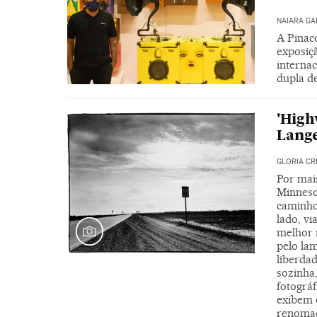
NAIARA G
A Pinac
exposiçã
internac
dupla d
'High
Lang
GLORIA C
Por mai
Minnesot
caminho
lado, v
melhor 
pelo la
liberdad
sozinha
fotográ
exibem 
renomad