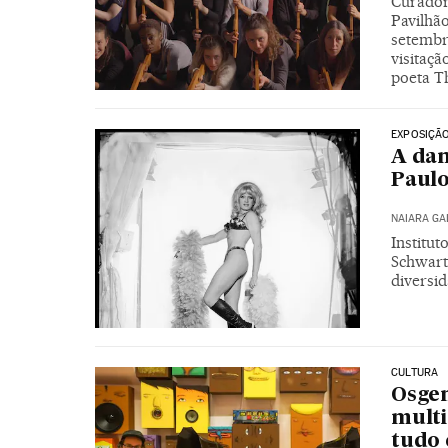
Curador
Pavilhão
setembr
visitaçã
poeta T
EXPOSIÇÃ
A dam
Paulo
NAIARA G
Institu
Schwartz
diversi
CULTURA
Osgem
multi
tudo