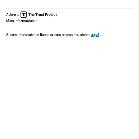
Exposições
Agenda cultural
Agenda
Eventos
Arte
Cultura
Sociedade
Adere a
Mais informações
aquí
Si está interesado en licenciar este contenido, pinche