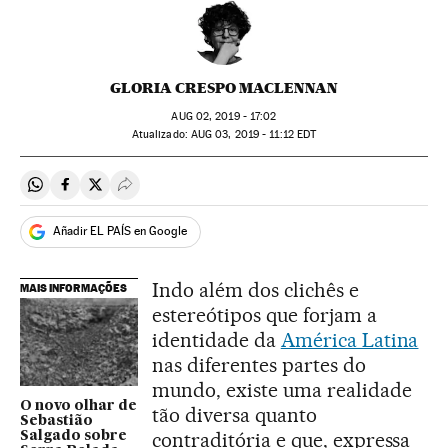
GLORIA CRESPO MACLENNAN
AUG
02, 2019 - 17:02
atualizado:
AUG
03, 2019 - 11:12
EDT
Compartir en Whatsapp
Compartir en Facebook
Compartir en Twitter
Desplegar Redes Sociales
Añadir EL PAÍS en Google
Indo além dos clichês e
MAIS INFORMAÇÕES
estereótipos que forjam a
identidade da
América Latina
nas diferentes partes do
mundo, existe uma realidade
O novo olhar de
tão diversa quanto
Sebastião
contraditória e que, expressa
Salgado sobre