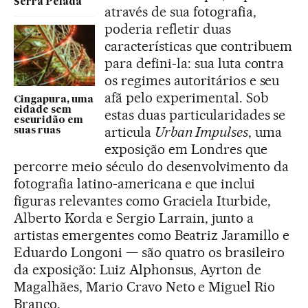
Serra Pelada
através de sua fotografia,
poderia refletir duas
características que contribuem
para defini-la: sua luta contra
os regimes autoritários e seu
afã pelo experimental. Sob
Cingapura, uma
cidade sem
estas duas particularidades se
escuridão em
articula
Urban Impulses
, uma
suas ruas
exposição em Londres que
percorre meio século do desenvolvimento da
fotografia latino-americana e que inclui
figuras relevantes como Graciela Iturbide,
Alberto Korda e Sergio Larrain, junto a
artistas emergentes como Beatriz Jaramillo e
Eduardo Longoni — são quatro os brasileiro
da exposição: Luiz Alphonsus, Ayrton de
Magalhães, Mario Cravo Neto e Miguel Rio
Branco.