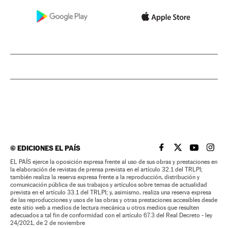
©
EDICIONES EL PAÍS
EL PAÍS BRASIL EN
EL PAÍS BRASI
EL PAÍS B
EL PA
EL PAÍS ejerce la oposición expresa frente al uso de sus obras y prestaciones en
la elaboración de revistas de prensa prevista en el artículo 32.1 del TRLPI;
también realiza la reserva expresa frente a la reproducción, distribución y
comunicación pública de sus trabajos y artículos sobre temas de actualidad
prevista en el artículo 33.1 del TRLPI; y, asimismo, realiza una reserva expresa
de las reproducciones y usos de las obras y otras prestaciones accesibles desde
este sitio web a medios de lectura mecánica u otros medios que resulten
adecuados a tal fin de conformidad con el artículo 67.3 del Real Decreto - ley
24/2021, de 2 de noviembre