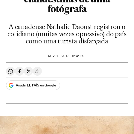
clandestinas de uma
fotógrafa
A canadense Nathalie Daoust registrou o
cotidiano (muitas vezes opressivo) do país
como uma turista disfarçada
NOV
30, 2017 - 12:41
EST
Compartir en Whatsapp
Compartir en Facebook
Compartir en Twitter
Desplegar Redes Sociales
Añadir EL PAÍS en Google