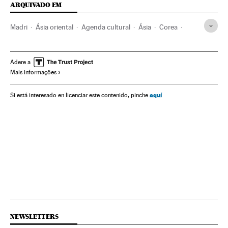
ARQUIVADO EM
Madri
Ásia oriental
Agenda cultural
Ásia
Corea
Exposições temporárias
Círculo Bellas Artes
Fotógrafos
Kim Jong Il
Coreia do Norte
Fotografia
Adere a
Mais informações
Artes plásticas
Exposições
Cultura
aquí
Si está interesado en licenciar este contenido, pinche
NEWSLETTERS