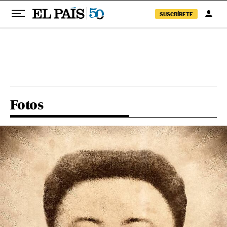
SUSCRÍBETE
Pular para o conteúdo
Fotos