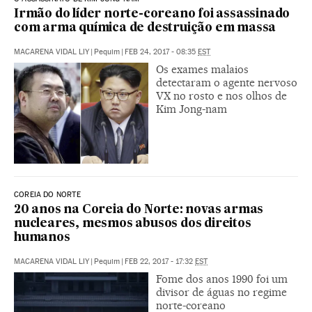
Irmão do líder norte-coreano foi assassinado
com arma química de destruição em massa
MACARENA VIDAL LIY
|
Pequim
|
FEB 24, 2017 - 08:35
EST
Os exames malaios
detectaram o agente nervoso
VX no rosto e nos olhos de
Kim Jong-nam
COREIA DO NORTE
20 anos na Coreia do Norte: novas armas
nucleares, mesmos abusos dos direitos
humanos
MACARENA VIDAL LIY
|
Pequim
|
FEB 22, 2017 - 17:32
EST
Fome dos anos 1990 foi um
divisor de águas no regime
norte-coreano