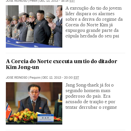
JOSE REINOSO
|
Pekín
|
DEC 13, 2013 - 16:14
EST
A execução do tio do jovem
líder dispara os alarmes
sobre a deriva do regime da
Coreia do Norte Kim já
expurgou grande parte da
cúpula herdada do seu pai
A Coreia do Norte executa um tio do ditador
Kim Jong-un
JOSE REINOSO
|
Pequim
|
DEC 12, 2013 - 20:00
EST
Jang Song-thaek já foi o
segundo homem mais
poderoso do país. Era
acusado de traição e por
tentar derrubar o regime