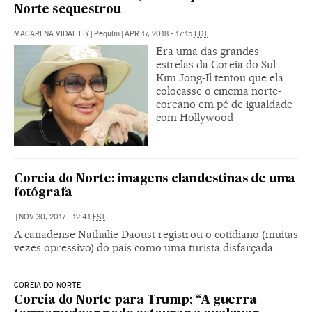
Norte sequestrou
MACARENA VIDAL LIY
|
Pequim
|
APR 17, 2018 - 17:15
EDT
Era uma das grandes
estrelas da Coreia do Sul.
Kim Jong-Il tentou que ela
colocasse o cinema norte-
coreano em pé de igualdade
com Hollywood
Coreia do Norte: imagens clandestinas de uma
fotógrafa
|
NOV 30, 2017 - 12:41
EST
A canadense Nathalie Daoust registrou o cotidiano (muitas
vezes opressivo) do país como uma turista disfarçada
COREIA DO NORTE
Coreia do Norte para Trump: “A guerra