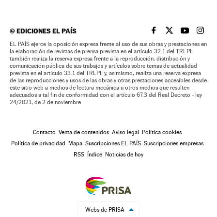
©
EDICIONES EL PAÍS
EL PAÍS BRASIL EN
EL PAÍS BRASI
EL PAÍS B
EL PA
EL PAÍS ejerce la oposición expresa frente al uso de sus obras y prestaciones en
la elaboración de revistas de prensa prevista en el artículo 32.1 del TRLPI;
también realiza la reserva expresa frente a la reproducción, distribución y
comunicación pública de sus trabajos y artículos sobre temas de actualidad
prevista en el artículo 33.1 del TRLPI; y, asimismo, realiza una reserva expresa
de las reproducciones y usos de las obras y otras prestaciones accesibles desde
este sitio web a medios de lectura mecánica u otros medios que resulten
adecuados a tal fin de conformidad con el artículo 67.3 del Real Decreto - ley
24/2021, de 2 de noviembre
Contacto
Venta de contenidos
Aviso legal
Política cookies
Política de privacidad
Mapa
Suscripciones EL PAÍS
Suscripciones empresas
RSS
Índice
Noticias de hoy
Webs de PRISA