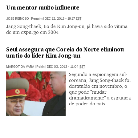
Um mentor muito influente
JOSE REINOSO
|
Pequim
|
DEC 12, 2013 - 19:17
EST
Jang Song-thaek, tio de Kim Jong-un, já havia sido vítima
de um expurgo em 2004
Seul assegura que Coreia do Norte eliminou
um tio do líder Kim Jong-un
MARGOT DA VARA
|
Pekín
|
DEC 03, 2013 - 11:04
EST
Segundo a espionagem sul-
coreana, Jang Song-thaek foi
destituído em novembro, o
que pode "mudar
dramaticamente" a estrutura
de poder do país