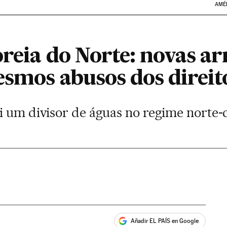
AMÉ
oreia do Norte: novas a
esmos abusos dos direi
i um divisor de águas no regime norte-
Añadir EL PAÍS en Google
ales