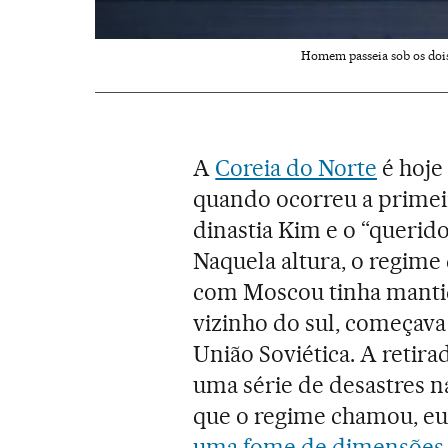
Homem passeia sob os dois 
A
Coreia do Norte
é hoje
quando ocorreu a primeir
dinastia Kim e o “querido
Naquela altura, o regime
com Moscou tinha mantid
vizinho do sul, começava
União Soviética. A reti
uma série de desastres na
que o regime chamou, eu
uma fome de dimensões 