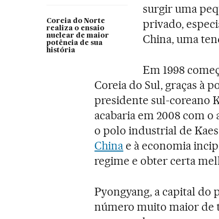
surgir uma peq
privado, espec
Coreia do Norte
realiza o ensaio
nuclear de maior
China, uma ten
potência de sua
história
Em 1998 começ
Coreia do Sul, graças à 
presidente sul-coreano K
acabaria em 2008 com o 
o polo industrial de Ka
China
e à economia incip
regime e obter certa me
Pyongyang, a capital do p
número muito maior de tá