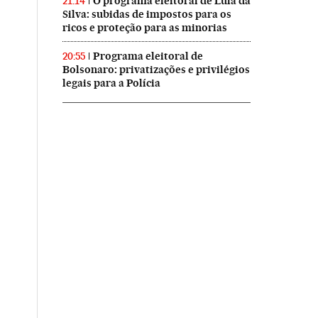
O programa eleitoral de Lula da
21:14
Silva: subidas de impostos para os
ricos e proteção para as minorias
Programa eleitoral de
20:55
Bolsonaro: privatizações e privilégios
legais para a Polícia