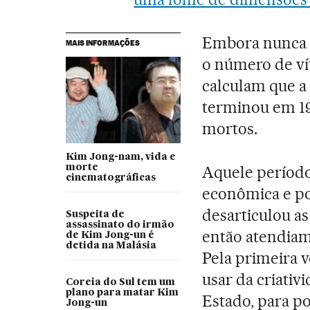
Embora nunca t
MAIS INFORMAÇÕES
o número de ví
calculam que a
terminou em 19
mortos.
Kim Jong-nam, vida e
morte
Aquele período
cinematográficas
econômica e po
desarticulou as
Suspeita de
assassinato do irmão
então atendiam
de Kim Jong-un é
detida na Malásia
Pela primeira 
usar da criati
Coreia do Sul tem um
plano para matar Kim
Estado, para p
Jong-un