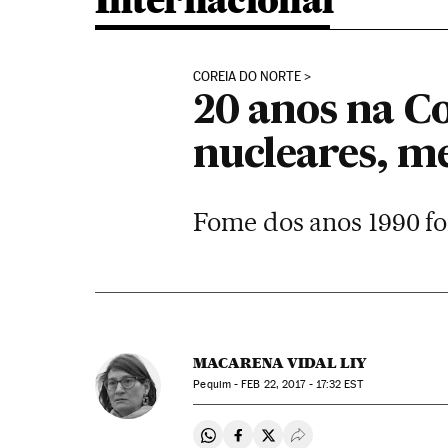
Internacional
COREIA DO NORTE
20 anos na C
nucleares, m
Fome dos anos 1990 fo
MACARENA VIDAL LIY
Pequim -
FEB
22, 2017 - 17:32
EST
Compartir en Whatsapp
Compartir en Facebook
Compartir en Twitter
Desplegar Redes Soci