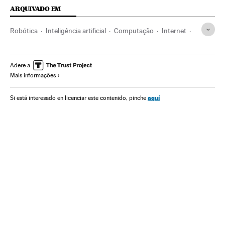
ARQUIVADO EM
Robótica
Inteligência artificial
Computação
Internet
Informática
Telecomunicações
Tecnologia
Comunicações
Indústria
Ciência
Adere a
Mais informações
aquí
Si está interesado en licenciar este contenido, pinche