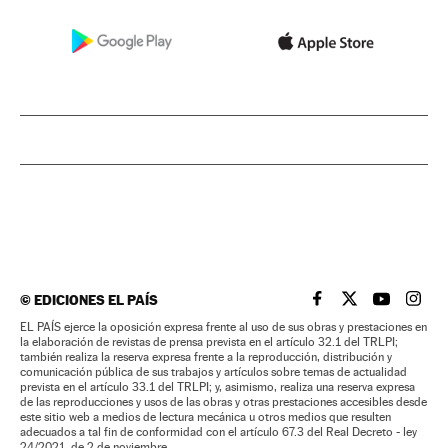
©
EDICIONES EL PAÍS
EL PAÍS BRASIL EN
EL PAÍS BRASI
EL PAÍS B
EL PA
EL PAÍS ejerce la oposición expresa frente al uso de sus obras y prestaciones en
la elaboración de revistas de prensa prevista en el artículo 32.1 del TRLPI;
también realiza la reserva expresa frente a la reproducción, distribución y
comunicación pública de sus trabajos y artículos sobre temas de actualidad
prevista en el artículo 33.1 del TRLPI; y, asimismo, realiza una reserva expresa
de las reproducciones y usos de las obras y otras prestaciones accesibles desde
este sitio web a medios de lectura mecánica u otros medios que resulten
adecuados a tal fin de conformidad con el artículo 67.3 del Real Decreto - ley
24/2021, de 2 de noviembre