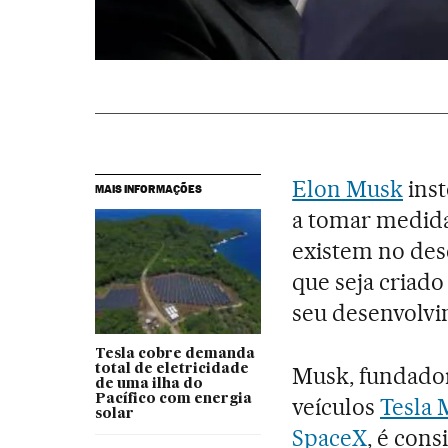
Elon Musk
inst
MAIS INFORMAÇÕES
a tomar medida
existem no de
que seja criado
seu desenvolvi
Tesla cobre demanda
total de eletricidade
Musk, fundado
de uma ilha do
Pacífico com energia
veículos
Tesla 
solar
SpaceX
, é con