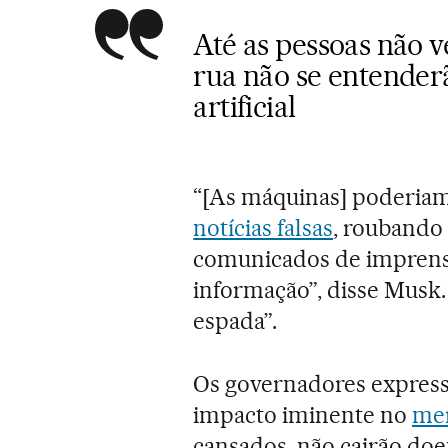
Até as pessoas não 
rua não se entenderã
artificial
“[As máquinas] poderia
notícias falsas
, roubando
comunicados de imprensa
informação”, disse Musk.
espada”.
Os governadores express
impacto iminente no
mer
cansados, não cairão doe