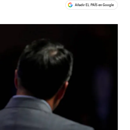
Añadir EL PAÍS en Google
ales