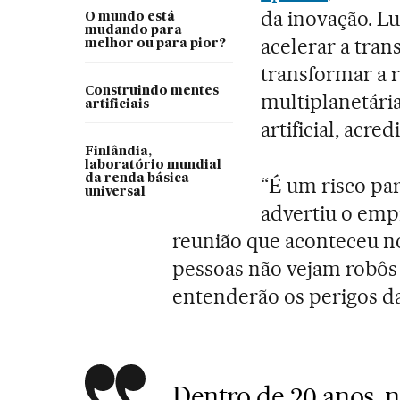
da inovação. Lu
O mundo está
mudando para
acelerar a tran
melhor ou para pior?
transformar a
Construindo mentes
multiplanetária
artificiais
artificial, acred
Finlândia,
laboratório mundial
da renda básica
“É um risco para
universal
advertiu o emp
reunião que aconteceu no
pessoas não vejam robôs
entenderão os perigos da i
Dentro de 20 anos, 