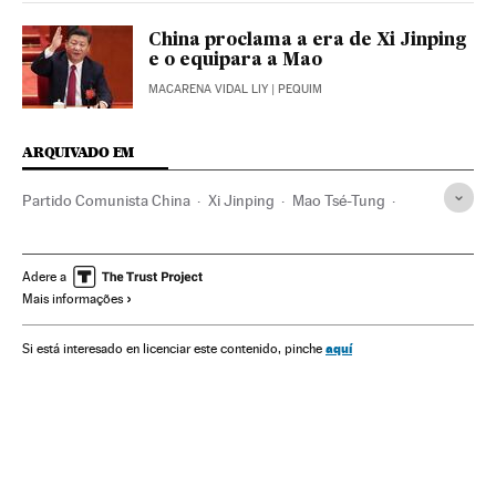
China proclama a era de Xi Jinping
e o equipara a Mao
MACARENA VIDAL LIY
| PEQUIM
ARQUIVADO EM
Partido Comunista China
Xi Jinping
Mao Tsé-Tung
Partidos comunistas
China
Ásia oriental
Partidos políticos
Ásia
Política
Adere a
Mais informações
aquí
Si está interesado en licenciar este contenido, pinche