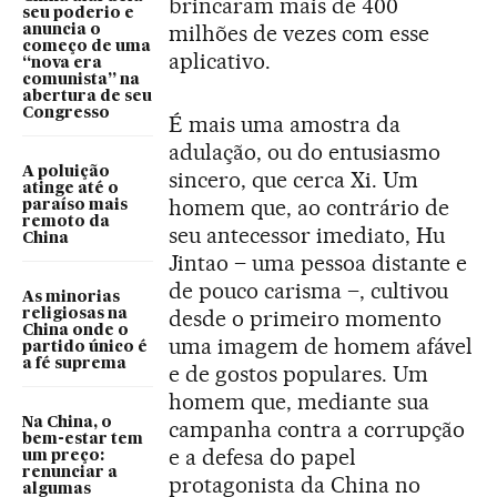
brincaram mais de 400
seu poderio e
milhões de vezes com esse
anuncia o
começo de uma
aplicativo.
“nova era
comunista” na
abertura de seu
Congresso
É mais uma amostra da
adulação, ou do entusiasmo
A poluição
sincero, que cerca Xi. Um
atinge até o
homem que, ao contrário de
paraíso mais
remoto da
seu antecessor imediato, Hu
China
Jintao – uma pessoa distante e
de pouco carisma –, cultivou
As minorias
desde o primeiro momento
religiosas na
China onde o
uma imagem de homem afável
partido único é
a fé suprema
e de gostos populares. Um
homem que, mediante sua
Na China, o
campanha contra a corrupção
bem-estar tem
e a defesa do papel
um preço:
renunciar a
protagonista da China no
algumas