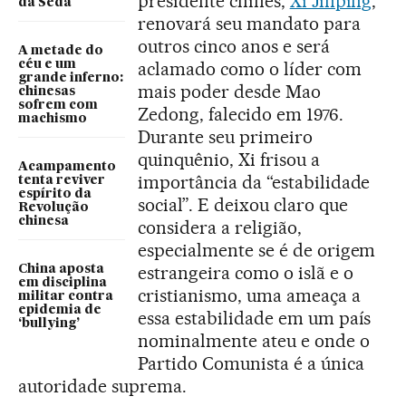
presidente chinês,
Xi Jinping
,
da Seda
renovará seu mandato para
outros cinco anos e será
A metade do
céu e um
aclamado como o líder com
grande inferno:
mais poder desde Mao
chinesas
sofrem com
Zedong, falecido em 1976.
machismo
Durante seu primeiro
quinquênio, Xi frisou a
Acampamento
importância da “estabilidade
tenta reviver
espírito da
social”. E deixou claro que
Revolução
chinesa
considera a religião,
especialmente se é de origem
estrangeira como o islã e o
China aposta
em disciplina
cristianismo, uma ameaça a
militar contra
epidemia de
essa estabilidade em um país
‘bullying’
nominalmente ateu e onde o
Partido Comunista é a única
autoridade suprema.