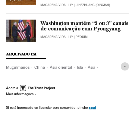
MACARENA VIDAL LIY
| JIHEZHUANG (QINGHAI)
Washington mantém “2 ou 3” canais
de comunicação com Pyongyang
MACARENA VIDAL LIY
| PEQUIM
ARQUIVADO EM
Muçulmanos
China
Ásia oriental
Islã
Ásia
Religião
Minorias religiosas
Minorias étnicas
Etnias
Grupos sociais
Sociedade
Adere a
Mais informações
aquí
Si está interesado en licenciar este contenido, pinche