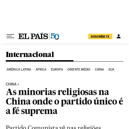
Pular para o conteúdo
SUSCRÍBETE
Internacional
AMÉRICA LATINA
ÁFRICA
EUROPA
ORIENTE MÉDIO
CHINA
EUA
CHINA
As minorias religiosas na
China onde o partido único é
a fé suprema
Partido Comunista vê nas religiões