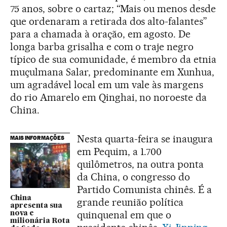
75 anos, sobre o cartaz; “Mais ou menos desde
que ordenaram a retirada dos alto-falantes”
para a chamada à oração, em agosto. De
longa barba grisalha e com o traje negro
típico de sua comunidade, é membro da etnia
muçulmana Salar, predominante em Xunhua,
um agradável local em um vale às margens
do rio Amarelo em Qinghai, no noroeste da
China.
Nesta quarta-feira se inaugura
MAIS INFORMAÇÕES
em Pequim, a 1.700
quilômetros, na outra ponta
da China, o congresso do
Partido Comunista chinês. É a
China
grande reunião política
apresenta sua
quinquenal em que o
nova e
milionária Rota