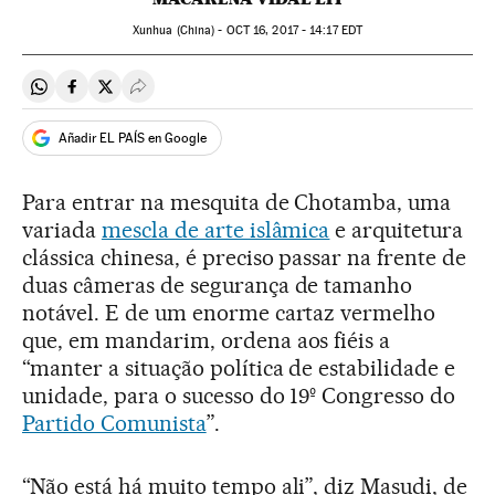
Xunhua (China) -
OCT
16, 2017 - 14:17
EDT
Compartir en Whatsapp
Compartir en Facebook
Compartir en Twitter
Desplegar Redes Sociales
Añadir EL PAÍS en Google
Para entrar na mesquita de Chotamba, uma
variada
mescla de arte islâmica
e arquitetura
clássica chinesa, é preciso passar na frente de
duas câmeras de segurança de tamanho
notável. E de um enorme cartaz vermelho
que, em mandarim, ordena aos fiéis a
“manter a situação política de estabilidade e
unidade, para o sucesso do 19º Congresso do
Partido Comunista
”.
“Não está há muito tempo ali”, diz Masudi, de