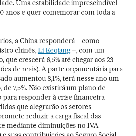
ade. Uma estabilidade imprescindível
 70 anos e quer comemorar com toda a
rios, a China responderá – como
stro chinês,
Li Keqiang
–, com um
, que crescerá 6,5% até chegar aos 23
lhões de reais). A parte orçamentária para
sado aumentou 8,1%, terá nesse ano um
de 7,5%. Não existirá um plano de
para responder à crise financeira
didas que alegrarão os setores
romete reduzir a carga fiscal das
te mediante diminuições no IVA
 e suas contribuições ao Seguro Social –