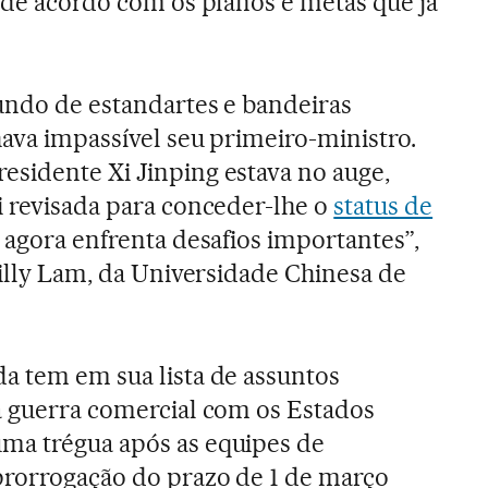
o de acordo com os planos e metas que já
undo de estandartes e bandeiras
hava impassível seu primeiro-ministro.
sidente Xi Jinping estava no auge,
i revisada para conceder-lhe o
status de
 agora enfrenta desafios importantes”,
Willy Lam, da Universidade Chinesa de
a tem em sua lista de assuntos
a guerra comercial com os Estados
ma trégua após as equipes de
prorrogação do prazo de 1 de março