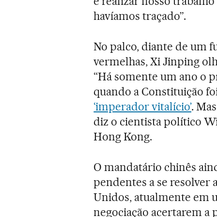
e realizar nosso trabalh
havíamos traçado”.
No palco, diante de um f
vermelhas, Xi Jinping ol
“Há somente um ano o pre
quando a Constituição fo
‘imperador vitalício’
. Mas
diz o cientista político 
Hong Kong.
O mandatário chinês aind
pendentes a se resolver 
Unidos, atualmente em u
negociação acertarem a 