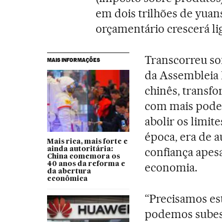
em dois trilhões de yuans (
orçamentário crescerá li
Transcorreu so
MAIS INFORMAÇÕES
da Assembleia 
chinês, transf
com mais pode
abolir os limi
época, era de a
Mais rica, mais forte e
confiança apes
ainda autoritária:
China comemora os
40 anos da reforma e
economia.
da abertura
econômica
“Precisamos es
podemos subest