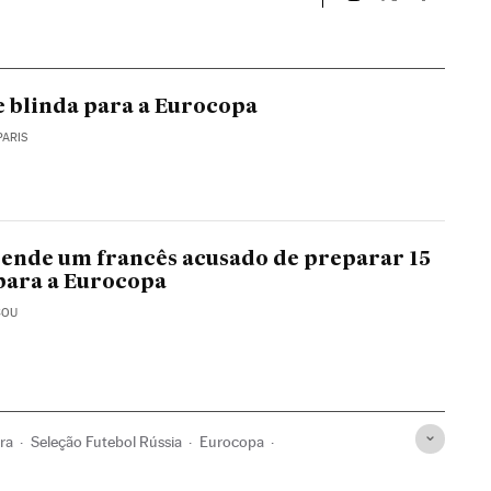
Esportes El País B
Esportes El Pa
Esportes
e blinda para a Eurocopa
PARIS
ende um francês acusado de preparar 15
para a Eurocopa
COU
rra
Seleção Futebol Rússia
Eurocopa
ões
Acontecimentos
Esportes