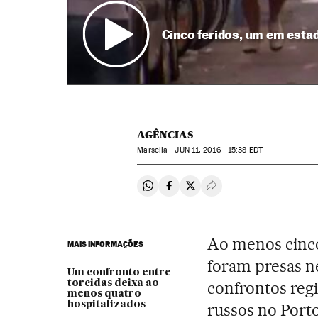
Cinco feridos, um em esta
AGÊNCIAS
Marsella -
JUN
11, 2016 - 15:38
EDT
Compartir en Whatsapp
Compartir en Facebook
Compartir en Twitter
Desplegar Redes Soci
Ao menos cinco 
MAIS INFORMAÇÕES
foram presas n
Um confronto entre
torcidas deixa ao
confrontos regi
menos quatro
hospitalizados
russos no Port