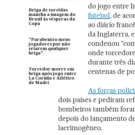
do jogo entre I
Briga de torcidas
futebol
, de aco
mancha a imagem do
Brasil às vésperas da
ao diário franc
Copa
da Inglaterra, 
"Parabenizo meus
condenou “com 
jogadores por não
criarem qualquer
onde torcedore
briga”
durante três d
Torcedor morre em
centenas de pol
briga após jogo entre
La Coruña e Atlético
de Madri
As forças polici
dois países e pediram ref
bombeiros também foram a
depois do lançamento de 
lacrimogêneo.