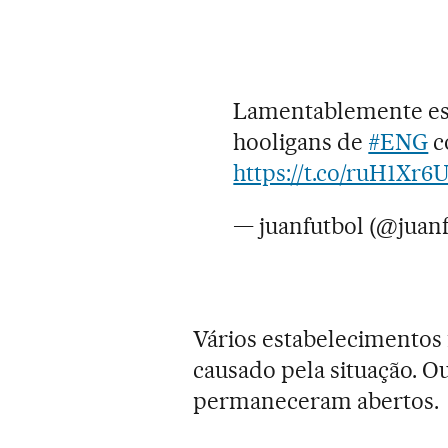
Lamentablemente est
hooligans de
#ENG
c
https://t.co/ruH1Xr6
— juanfutbol (@juan
Vários estabelecimentos 
causado pela situação. O
permaneceram abertos.