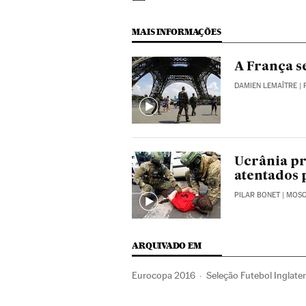
MAIS INFORMAÇÕES
A França s
DAMIEN LEMAÎTRE
| 
Ucrânia pr
atentados 
PILAR BONET
| MOS
ARQUIVADO EM
Eurocopa 2016
Seleção Futebol Inglate
Seleções esportivas
Futebol
Competiç