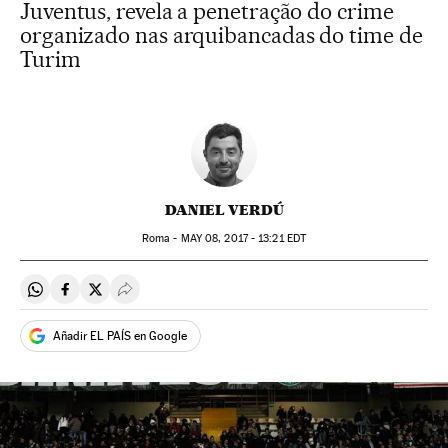
Juventus, revela a penetração do crime
organizado nas arquibancadas do time de
Turim
DANIEL VERDÚ
Roma -
MAY
08, 2017 - 13:21
EDT
Compartir en Whatsapp
Compartir en Facebook
Compartir en Twitter
Desplegar Redes Sociales
Añadir EL PAÍS en Google