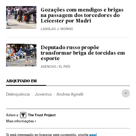
Gozações com mendigos e brigas
na passagem dos torcedores do
Leicester por Madri
LADISLAO J. MOÑINO
Deputado russo propõe
transformar briga de torcidas em
esporte
AGENCIAS
/
EL PAÍS
ARQUIVADO EM
Delinquência
Juventus
Andrea Agnelli
Edoardo Agnelli
Hooligans
Máfia
Crime organizado
Times esportes
Futebol
Justiça
Torcidas Organizadas
Adere a
Mais informações
Ultras
Clubes esportivos
Violência esportiva
Passatempo esportivo
Esportes
aquí
Si está interesado en licenciar este contenido, pinche