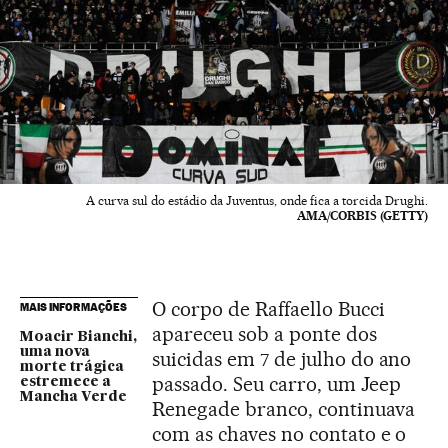
A curva sul do estádio da Juventus, onde fica a torcida Drughi.
AMA/CORBIS (GETTY)
O corpo de Raffaello Bucci
MAIS INFORMAÇÕES
apareceu sob a ponte dos
Moacir Bianchi,
uma nova
suicidas em 7 de julho do ano
morte trágica
passado. Seu carro, um Jeep
estremece a
Mancha Verde
Renegade branco, continuava
com as chaves no contato e o