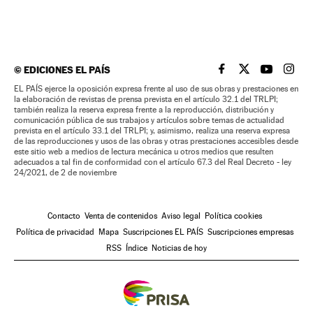
©
EDICIONES EL PAÍS
EL PAÍS BRASIL EN
EL PAÍS BRASI
EL PAÍS B
EL PA
EL PAÍS ejerce la oposición expresa frente al uso de sus obras y prestaciones en
la elaboración de revistas de prensa prevista en el artículo 32.1 del TRLPI;
también realiza la reserva expresa frente a la reproducción, distribución y
comunicación pública de sus trabajos y artículos sobre temas de actualidad
prevista en el artículo 33.1 del TRLPI; y, asimismo, realiza una reserva expresa
de las reproducciones y usos de las obras y otras prestaciones accesibles desde
este sitio web a medios de lectura mecánica u otros medios que resulten
adecuados a tal fin de conformidad con el artículo 67.3 del Real Decreto - ley
24/2021, de 2 de noviembre
Contacto
Venta de contenidos
Aviso legal
Política cookies
Política de privacidad
Mapa
Suscripciones EL PAÍS
Suscripciones empresas
RSS
Índice
Noticias de hoy