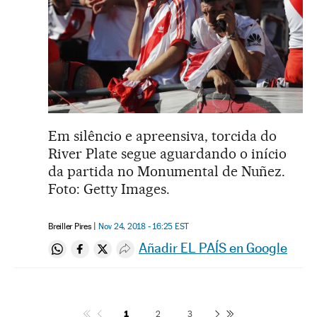
Em silêncio e apreensiva, torcida do
River Plate segue aguardando o início
da partida no Monumental de Nuñez.
Foto: Getty Images.
Breiller Pires
Nov 24, 2018 - 16:25
EST
Añadir EL PAÍS en Google
Compartir en Whatsapp
Compartir en Facebook
Compartir en Twitter
Desplegar Redes Sociales
1
2
3