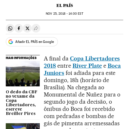
EL PAÍS
NOV
25, 2018 - 14:00
EST
Compartir en Whatsapp
Compartir en Facebook
Compartir en Twitter
Desplegar Redes Sociales
Añadir EL PAÍS en Google
A final da
Copa Libertadores
MAIS INFORMAÇÕES
2018
entre
River Plate
e
Boca
Juniors
foi adiada para este
domingo, 18h (horário de
Brasília). Na chegada ao
O dedo da CBF
Monumental de Nuñez para o
no vexame da
segundo jogo da decisão, o
Copa
Libertadores,
ônibus do Boca foi recebido
escreve
Breiller Pires
com pedradas e bombas de
gás de pimenta arremessadas