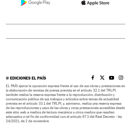
©
EDICIONES EL PAÍS
EL PAÍS BRASIL EN
EL PAÍS BRASI
EL PAÍS B
EL PA
EL PAÍS ejerce la oposición expresa frente al uso de sus obras y prestaciones en
la elaboración de revistas de prensa prevista en el artículo 32.1 del TRLPI;
también realiza la reserva expresa frente a la reproducción, distribución y
comunicación pública de sus trabajos y artículos sobre temas de actualidad
prevista en el artículo 33.1 del TRLPI; y, asimismo, realiza una reserva expresa
de las reproducciones y usos de las obras y otras prestaciones accesibles desde
este sitio web a medios de lectura mecánica u otros medios que resulten
adecuados a tal fin de conformidad con el artículo 67.3 del Real Decreto - ley
24/2021, de 2 de noviembre