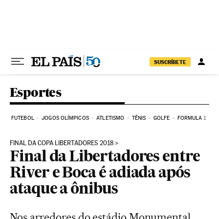
Pular para o conteúdo
SUSCRÍBETE
Esportes
FUTEBOL
JOGOS OLÍMPICOS
ATLETISMO
TÊNIS
GOLFE
FORMULA 1
FINAL DA COPA LIBERTADORES 2018
Final da Libertadores entre
River e Boca é adiada após
ataque a ônibus
Nos arredores do estádio Monumental,