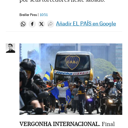
Breiller Pires
10:51
Añadir EL PAÍS en Google
Compartir en Whatsapp
Compartir en Facebook
Compartir en Twitter
Desplegar Redes Sociales
VERGONHA INTERNACIONAL.
Final