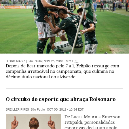
DIOGO MAGRI
|
São Paulo
|
NOV 25, 2018 - 16:11
EST
Depois de ficar marcado pelo 7 a 1, Felipão ressurge com
campanha irretocável no campeonato, que culmina no
décimo título nacional do alviverde
O circuito do esporte que abraça Bolsonaro
BREILLER PIRES
|
São Paulo
|
OCT 05, 2018 - 10:34
EDT
De Lucas Moura a Emerson
Fittipaldi, personalidades
esportivas declaram apoio