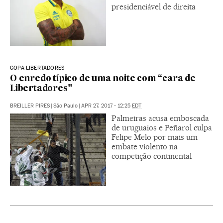
presidenciável de direita
COPA LIBERTADORES
O enredo típico de uma noite com “cara de
Libertadores”
BREILLER PIRES
|
São Paulo
|
APR 27, 2017 - 12:25
EDT
Palmeiras acusa emboscada
de uruguaios e Peñarol culpa
Felipe Melo por mais um
embate violento na
competição continental