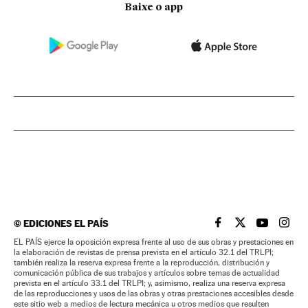
Baixe o app
©
EDICIONES EL PAÍS
EL PAÍS BRASIL EN
EL PAÍS BRASI
EL PAÍS B
EL PA
EL PAÍS ejerce la oposición expresa frente al uso de sus obras y prestaciones en
la elaboración de revistas de prensa prevista en el artículo 32.1 del TRLPI;
también realiza la reserva expresa frente a la reproducción, distribución y
comunicación pública de sus trabajos y artículos sobre temas de actualidad
prevista en el artículo 33.1 del TRLPI; y, asimismo, realiza una reserva expresa
de las reproducciones y usos de las obras y otras prestaciones accesibles desde
este sitio web a medios de lectura mecánica u otros medios que resulten