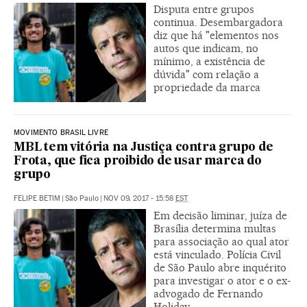
Disputa entre grupos
continua. Desembargadora
diz que há "elementos nos
autos que indicam, no
mínimo, a existência de
dúvida" com relação a
propriedade da marca
MOVIMENTO BRASIL LIVRE
MBL tem vitória na Justiça contra grupo de
Frota, que fica proibido de usar marca do
grupo
FELIPE BETIM
|
São Paulo
|
NOV 09, 2017 - 15:58
EST
Em decisão liminar, juíza de
Brasília determina multas
para associação ao qual ator
está vinculado. Polícia Civil
de São Paulo abre inquérito
para investigar o ator e o ex-
advogado de Fernando
Holiday