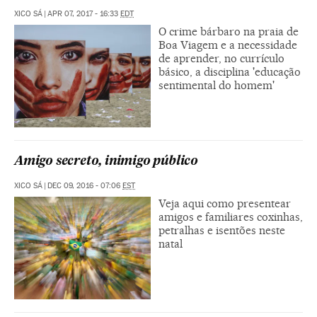
XICO SÁ
|
APR 07, 2017 - 16:33
EDT
O crime bárbaro na praia de
Boa Viagem e a necessidade
de aprender, no currículo
básico, a disciplina 'educação
sentimental do homem'
Amigo secreto, inimigo público
XICO SÁ
|
DEC 09, 2016 - 07:06
EST
Veja aqui como presentear
amigos e familiares coxinhas,
petralhas e isentões neste
natal