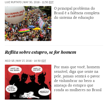
LUIZ RUFFATO
|
MAY 30, 2016 - 11:50
EDT
O principal problema do
Brasil é a falência completa
do sistema de educação
Reflita sobre estupro, se for homem
XICO SÁ
|
MAY 27, 2016 - 14:50
EDT
Por mais que você, homem
sensível, diga que sente na
pele, jamais sentirá o pavor
de vislumbrar no beco a
ameaça do estupro que
ronda as mulheres no Brasil