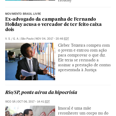
MOVIMENTO BRASIL LIVRE
Ex-advogado da campanha de Fernando
Holiday acusa o vereador de ter feito caixa
dois
V. S. / G. A.
|
São Paulo
|
NOV 04, 2017 - 20:46
EDT
Cleber Teixeira rompeu com
o jovem e entrou com ação
para comprovar o que diz.
Ele teria se recusado a
assinar a prestação de contas
apresentada à Justiça
Rio/SP, ponte aérea da hipocrisia
XICO SÁ
|
OCT 06, 2017 - 14:41
EDT
Imoral é uma mãe
reconhecer um corpo nu do