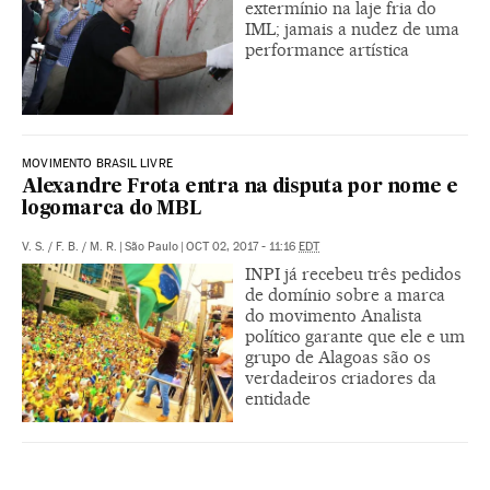
extermínio na laje fria do
IML; jamais a nudez de uma
performance artística
MOVIMENTO BRASIL LIVRE
Alexandre Frota entra na disputa por nome e
logomarca do MBL
V. S.
/
F. B.
/
M. R.
|
São Paulo
|
OCT 02, 2017 - 11:16
EDT
INPI já recebeu três pedidos
de domínio sobre a marca
do movimento Analista
político garante que ele e um
grupo de Alagoas são os
verdadeiros criadores da
entidade