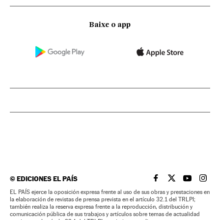
Baixe o app
©
EDICIONES EL PAÍS
EL PAÍS BRASIL EN
EL PAÍS BRASI
EL PAÍS B
EL PA
EL PAÍS ejerce la oposición expresa frente al uso de sus obras y prestaciones en
la elaboración de revistas de prensa prevista en el artículo 32.1 del TRLPI;
también realiza la reserva expresa frente a la reproducción, distribución y
comunicación pública de sus trabajos y artículos sobre temas de actualidad