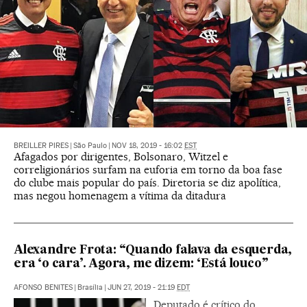
BREILLER PIRES
|
São Paulo
|
NOV 18, 2019 - 16:02
EST
Afagados por dirigentes, Bolsonaro, Witzel e
correligionários surfam na euforia em torno da boa fase
do clube mais popular do país. Diretoria se diz apolítica,
mas negou homenagem a vítima da ditadura
Alexandre Frota: “Quando falava da esquerda,
era ‘o cara’. Agora, me dizem: ‘Está louco”
AFONSO BENITES
|
Brasília
|
JUN 27, 2019 - 21:19
EDT
Deputado é crítico do