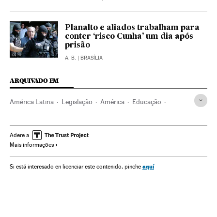
Planalto e aliados trabalham para
conter ‘risco Cunha’ um dia após
prisão
A. B.
| BRASÍLIA
ARQUIVADO EM
América Latina
Legislação
América
Educação
Política
PEC
Eduardo Cunha
Opinião
Constituição brasileira
Legislação Brasileira
Adere a
Mais informações
Congresso Nacional
Parlamento
Brasil
América do Sul
Justiça
Alexandre Frota
aquí
Si está interesado en licenciar este contenido, pinche