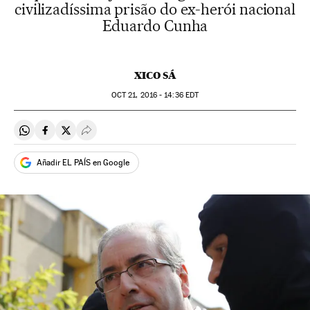
civilizadíssima prisão do ex-herói nacional
Eduardo Cunha
XICO SÁ
OCT
21, 2016 - 14:36
EDT
Compartir en Whatsapp
Compartir en Facebook
Compartir en Twitter
Desplegar Redes Sociales
Añadir EL PAÍS en Google