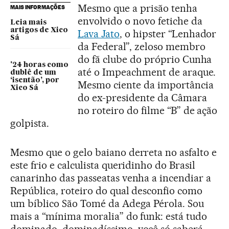
Mesmo que a prisão tenha
MAIS INFORMAÇÕES
envolvido o novo fetiche da
Leia mais
artigos de Xico
Lava Jato
, o hipster “Lenhador
Sá
da Federal”, zeloso membro
do fã clube do próprio Cunha
'24 horas como
até o Impeachment de araque.
dublê de um
‘isentão’, por
Mesmo ciente da importância
Xico Sá
do ex-presidente da Câmara
no roteiro do filme “B” de ação
golpista.
Mesmo que o gelo baiano derreta no asfalto e
este frio e calculista queridinho do Brasil
canarinho das passeatas venha a incendiar a
República, roteiro do qual desconfio como
um bíblico São Tomé da Adega Pérola. Sou
mais a “mínima moralia” do funk: está tudo
dominado, dominadíssimo, você só saberá