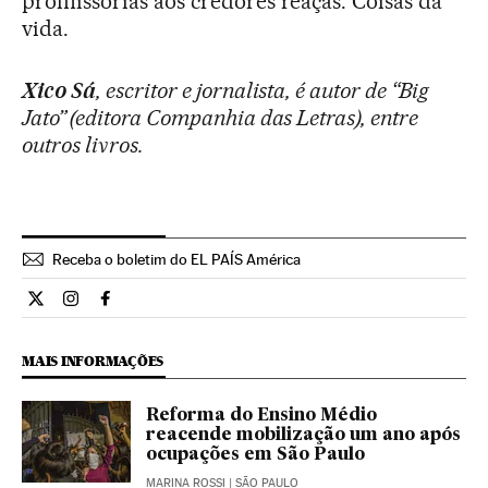
promissórias aos credores reaças. Coisas da
vida.
Xico Sá
, escritor e jornalista, é autor de “Big
Jato” (editora Companhia das Letras), entre
outros livros.
Receba o boletim do EL PAÍS América
Opiniao El País Brasil en Twitter
Opiniao El País Brasil en Instagram
Opiniao El País Brasil en Facebook
MAIS INFORMAÇÕES
Reforma do Ensino Médio
reacende mobilização um ano após
ocupações em São Paulo
MARINA ROSSI
| SÃO PAULO