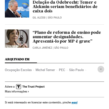
Delação da Odebrecht: Temer e
Alckmin seriam beneficiários de
caixa dois
GIL ALESSI
| SÃO PAULO
“Plano de reforma de ensino pode
aumentar desigualdades.
Apresentá-lo por MP é grave”
CARLA JIMÉNEZ
| SÃO PAULO
ARQUIVADO EM
Ocupação Escolas
Michel Temer
PEC
São Paulo
Reorganização Escolar paulista
Protestos estudantis
Movimento estudantil
Reforma educacional
Adere a
Mais informações
Escolas públicas
Geraldo Alckmin
Colégios
Estudantes
Movimentos sociais
Ensino público
aquí
Si está interesado en licenciar este contenido, pinche