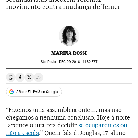
movimento contra mudança de Temer
MARINA ROSSI
São Paulo -
DEC
09, 2016 - 11:32
EST
Compartir en Whatsapp
Compartir en Facebook
Compartir en Twitter
Desplegar Redes Sociales
Añadir EL PAÍS en Google
“Fizemos uma assembleia ontem, mas não
chegamos a nenhuma conclusão. Hoje à noite
faremos outra pra decidir
se ocuparemos ou
não a escola
.” Quem fala é Douglas, 17, aluno