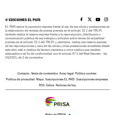
©
EDICIONES EL PAÍS
EL PAÍS BRASIL EN
EL PAÍS BRASI
EL PAÍS B
EL PA
EL PAÍS ejerce la oposición expresa frente al uso de sus obras y prestaciones en
la elaboración de revistas de prensa prevista en el artículo 32.1 del TRLPI;
también realiza la reserva expresa frente a la reproducción, distribución y
comunicación pública de sus trabajos y artículos sobre temas de actualidad
prevista en el artículo 33.1 del TRLPI; y, asimismo, realiza una reserva expresa
de las reproducciones y usos de las obras y otras prestaciones accesibles desde
este sitio web a medios de lectura mecánica u otros medios que resulten
adecuados a tal fin de conformidad con el artículo 67.3 del Real Decreto - ley
24/2021, de 2 de noviembre
Contacto
Venta de contenidos
Aviso legal
Política cookies
Política de privacidad
Mapa
Suscripciones EL PAÍS
Suscripciones empresas
RSS
Índice
Noticias de hoy
Webs de PRISA