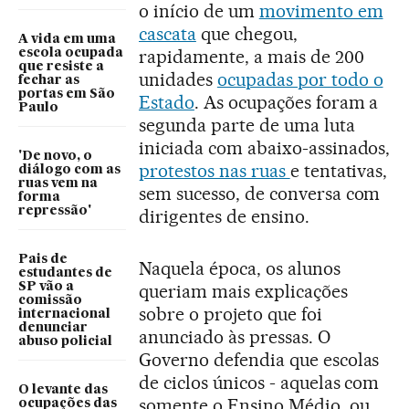
o início de um
movimento em
cascata
que chegou,
A vida em uma
rapidamente, a mais de 200
escola ocupada
que resiste a
unidades
ocupadas por todo o
fechar as
portas em São
Estado
. As ocupações foram a
Paulo
segunda parte de uma luta
iniciada com abaixo-assinados,
'De novo, o
protestos nas ruas
e tentativas,
diálogo com as
ruas vem na
sem sucesso, de conversa com
forma
repressão'
dirigentes de ensino.
Pais de
Naquela época, os alunos
estudantes de
SP vão a
queriam mais explicações
comissão
sobre o projeto que foi
internacional
denunciar
anunciado às pressas. O
abuso policial
Governo defendia que escolas
de ciclos únicos - aquelas com
O levante das
somente o Ensino Médio, ou
ocupações das