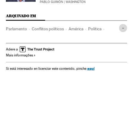
PABLO GUIMÓN
| WASHINGTON
ARQUIVADO EM
Parlamento
Conflitos políticos
América
Política
Impeachment Donald Trump
Donald Trump
Impeachment
Senado EEUU
Destituições políticas
Adere a
Mais informações
Congresso Estados Unidos
Estados Unidos
Atividade legislativa
América do Norte
aquí
Si está interesado en licenciar este contenido, pinche