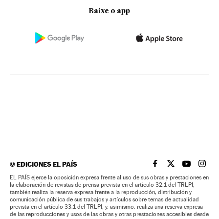
Baixe o app
©
EDICIONES EL PAÍS
EL PAÍS BRASIL EN
EL PAÍS BRASI
EL PAÍS B
EL PA
EL PAÍS ejerce la oposición expresa frente al uso de sus obras y prestaciones en
la elaboración de revistas de prensa prevista en el artículo 32.1 del TRLPI;
también realiza la reserva expresa frente a la reproducción, distribución y
comunicación pública de sus trabajos y artículos sobre temas de actualidad
prevista en el artículo 33.1 del TRLPI; y, asimismo, realiza una reserva expresa
de las reproducciones y usos de las obras y otras prestaciones accesibles desde