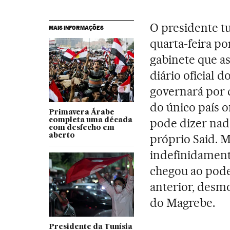
O presidente tu
MAIS INFORMAÇÕES
quarta-feira p
gabinete que a
diário oficial 
governará por 
do único país 
Primavera Árabe
pode dizer na
completa uma década
com desfecho em
aberto
próprio Said. M
indefinidamente
chegou ao pode
anterior, desm
do Magrebe.
Presidente da Tunísia