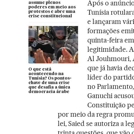
Após o anúncio,
assume plenos
poderes em meio aos
Tunísia rotula
protestos e abre uma
crise constitucional
e lançaram vári
formações emi
quinta-feira e
legitimidade. 
Al Jouhmouri, 
que já havia d
O que está
acontecendo na
líder do parti
Tunísia? Os pontos-
chave de uma crise
no Parlamento,
que desafia a única
democracia árabe
Ganuchi acusou 
Constituição pe
por meio da regra promul
lei, Saied se autoriza a l
trinta questões, que vão