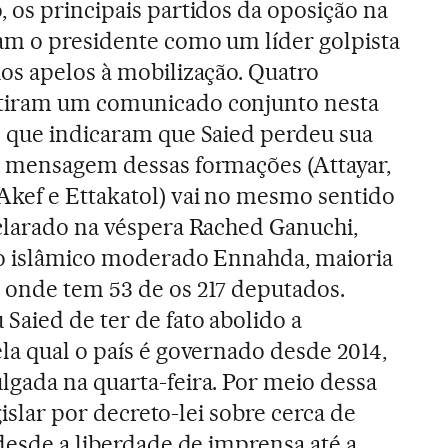
 os principais partidos da oposição na
ram o presidente como um líder golpista
os apelos à mobilização. Quatro
tiram um comunicado conjunto nesta
m que indicaram que Saied perdeu sua
A mensagem dessas formações (Attayar,
Akef e Ettakatol) vai no mesmo sentido
eclarado na véspera Rached Ganuchi,
do islâmico moderado Ennahda, maioria
 onde tem 53 de os 217 deputados.
Saied de ter de fato abolido a
la qual o país é governado desde 2014,
gada na quarta-feira. Por meio dessa
egislar por decreto-lei sobre cerca de
 desde a liberdade de imprensa até a