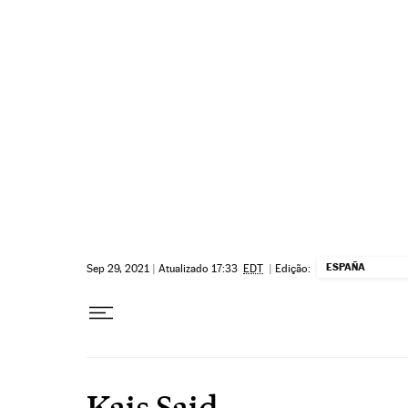
Pular para o conteúdo
ESPAÑA
Sep 29, 2021
|
Atualizado 17:33
EDT
|
Edição:
Kais Said