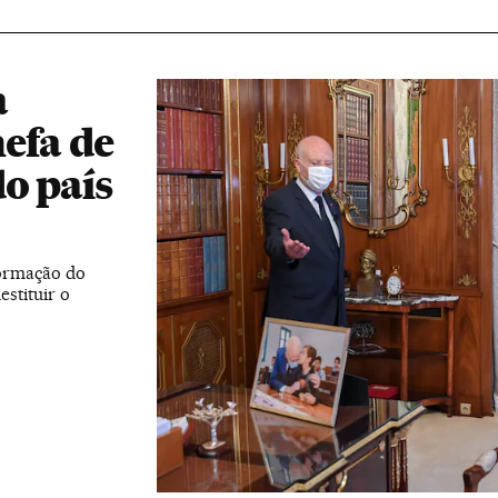
a
efa de
o país
ormação do
estituir o