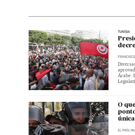
TUNÍSIA
Presi
decre
FRANCISCO
Diversa
aprovad
Árabe. 
Legislat
O que
ponto
única
EL PAÍS
|
Ma