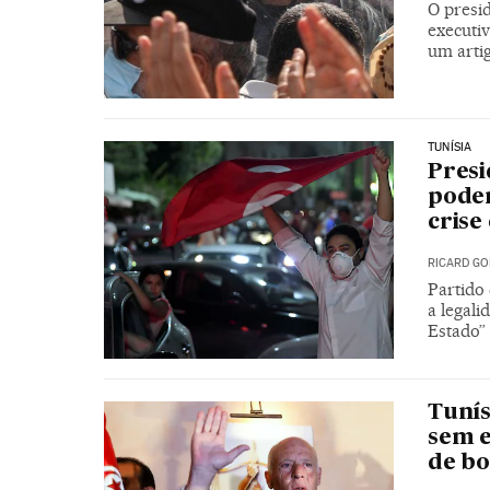
O presi
executiv
um arti
TUNÍSIA
Presi
poder
crise
RICARD GO
Partido
a legal
Estado”
Tunís
sem e
de bo