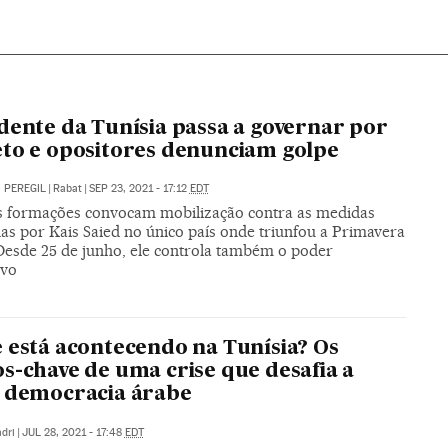
dente da Tunísia passa a governar por
to e opositores denunciam golpe
 PEREGIL
|
Rabat
|
SEP 23, 2021 - 17:12
EDT
s formações convocam mobilização contra as medidas
as por Kais Saied no único país onde triunfou a Primavera
Desde 25 de junho, ele controla também o poder
ivo
 está acontecendo na Tunísia? Os
s-chave de uma crise que desafia a
 democracia árabe
dri
|
JUL 28, 2021 - 17:48
EDT