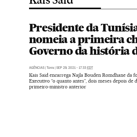
Presidente da Tunísi
nomeia a primeira ch
Governo da história d
AGÊNCIAS
|
Túnis
|
SEP 29, 2021 - 17:33
EDT
Kais Said encarrega Najla Bouden Romdhane da f
Executivo “o quanto antes”, dois meses depois de d
primeiro-ministro anterior