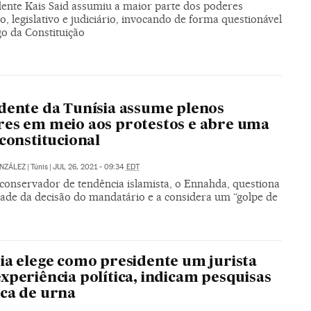
dente Kais Said assumiu a maior parte dos poderes
o, legislativo e judiciário, invocando de forma questionável
go da Constituição
dente da Tunísia assume plenos
es em meio aos protestos e abre uma
 constitucional
NZÁLEZ
|
Túnis
|
JUL 26, 2021 - 09:34
EDT
 conservador de tendência islamista, o Ennahda, questiona
idade da decisão do mandatário e a considera um “golpe de
ia elege como presidente um jurista
xperiência política, indicam pesquisas
ca de urna