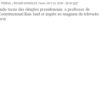
 PEREGIL
/
RICARD GONZÁLEZ
|
Tunis
|
OCT 13, 2019 - 18:40
EDT
do turno das eleições presidenciais, o professor de
Constitucional Kais Said se impõe ao magnata da televisão
arui