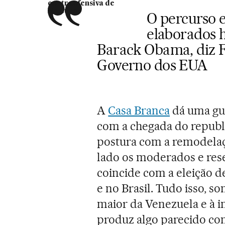
contraofensiva de
Maduro
O percurso e
elaborados 
Barack Obama, diz F
Governo dos EUA
A
Casa Branca
dá uma gui
com a chegada do republi
postura com a remodelaç
lado os moderados e res
coincide com a eleição 
e no Brasil. Tudo isso,
maior da Venezuela e à in
produz algo parecido co