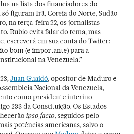
a na lista dos financiadores do
 só figuram Irã, Coreia do Norte, Sudão
o, na terça-feira 22, os jornalistas
o. Rubio evita falar do tema, mas
te, escreverá em sua conta do Twiter:
to bom (e importante) para a
stitucional na Venezuela.”
 23,
Juan Guaidó
, opositor de Maduro e
Assembleia Nacional da Venezuela,
ento como presidente interino
igo 233 da Constituição. Os Estados
nhecerão
ipso facto
, seguidos pelo
mais potências americanas, salvo o