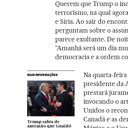
Querem que Trump o inclu
terrorismo, na qual agora
e Síria. Ao sair do encontr
perguntam sobre o assunt
parece exultante. De noi
“Amanhã será um dia mui
democracia e a ordem con
Na quarta-feira
MAIS INFORMAÇÕES
presidente da 
prestará juram
invocando o art
Unidos o reco
Canadá e as de
Trump sabia de
antemão que Guaidó