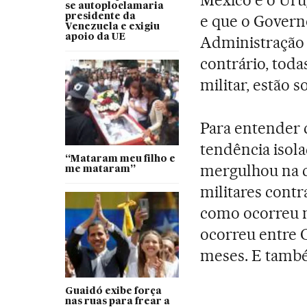
México e o Ur
se autoploclamaria
presidente da
e que o Govern
Venezuela e exigiu
apoio da UE
Administração 
contrário, toda
militar, estão s
Para entender
tendência isola
“Mataram meu filho e
mergulhou na c
me mataram”
militares cont
como ocorreu na
ocorreu entre 
meses. E també
Guaidó exibe força
nas ruas para frear a