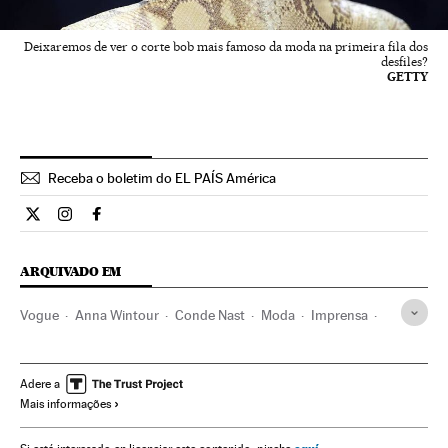
Deixaremos de ver o corte bob mais famoso da moda na primeira fila dos
desfiles?
GETTY
Receba o boletim do EL PAÍS América
Estilo El País Brasil en Twitter
Estilo El País Brasil en Instagram
Estilo El País Brasil en Facebook
ARQUIVADO EM
Vogue
Anna Wintour
Conde Nast
Moda
Imprensa
Confeção
Empresas
Estilo vida
Meios comunicação
Economia
Indústria
Comunicação
Smoda
Moda
Adere a
Mais informações
Estilo de vida