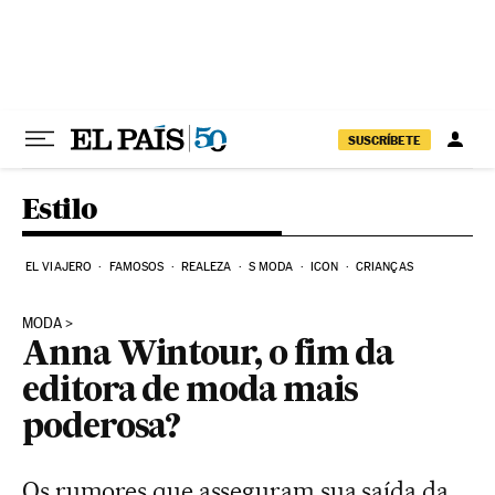
Pular para o conteúdo
SUSCRÍBETE
Estilo
EL VIAJERO
FAMOSOS
REALEZA
S MODA
ICON
CRIANÇAS
MODA
Anna Wintour, o fim da
editora de moda mais
poderosa?
Os rumores que asseguram sua saída da