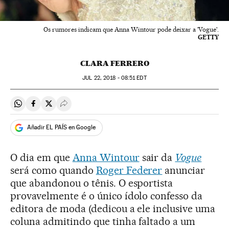
Os rumores indicam que Anna Wintour pode deixar a 'Vogue'.
GETTY
CLARA FERRERO
JUL
22, 2018 - 08:51
EDT
Compartir en Whatsapp
Compartir en Facebook
Compartir en Twitter
Desplegar Redes Sociales
Añadir EL PAÍS en Google
O dia em que
Anna Wintour
sair da
Vogue
será como quando
Roger Federer
anunciar
que abandonou o tênis. O esportista
provavelmente é o único ídolo confesso da
editora de moda (dedicou a ele inclusive uma
coluna admitindo que tinha faltado a um