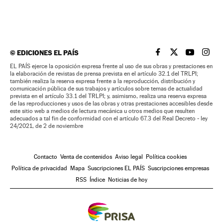
©
EDICIONES EL PAÍS
EL PAÍS BRASIL EN
EL PAÍS BRASI
EL PAÍS B
EL PA
EL PAÍS ejerce la oposición expresa frente al uso de sus obras y prestaciones en
la elaboración de revistas de prensa prevista en el artículo 32.1 del TRLPI;
también realiza la reserva expresa frente a la reproducción, distribución y
comunicación pública de sus trabajos y artículos sobre temas de actualidad
prevista en el artículo 33.1 del TRLPI; y, asimismo, realiza una reserva expresa
de las reproducciones y usos de las obras y otras prestaciones accesibles desde
este sitio web a medios de lectura mecánica u otros medios que resulten
adecuados a tal fin de conformidad con el artículo 67.3 del Real Decreto - ley
24/2021, de 2 de noviembre
Contacto
Venta de contenidos
Aviso legal
Política cookies
Política de privacidad
Mapa
Suscripciones EL PAÍS
Suscripciones empresas
RSS
Índice
Noticias de hoy