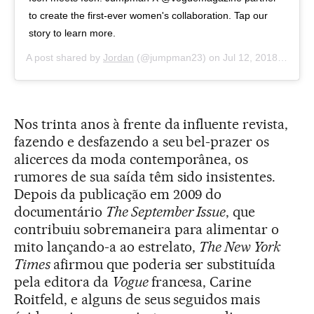
to create the first-ever women's collaboration. Tap our
story to learn more.
A post shared by
Jordan
(@jumpman23) on
Jul 12, 2018 at 11:39am PDT
Nos trinta anos à frente da influente revista,
fazendo e desfazendo a seu bel-prazer os
alicerces da moda contemporânea, os
rumores de sua saída têm sido insistentes.
Depois da publicação em 2009 do
documentário
The September Issue
, que
contribuiu sobremaneira para alimentar o
mito lançando-a ao estrelato,
The New York
Times
afirmou que poderia ser substituída
pela editora da
Vogue
francesa, Carine
Roitfeld, e alguns de seus seguidos mais