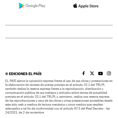
©
EDICIONES EL PAÍS
EL PAÍS BRASIL EN
EL PAÍS BRASI
EL PAÍS B
EL PA
EL PAÍS ejerce la oposición expresa frente al uso de sus obras y prestaciones en
la elaboración de revistas de prensa prevista en el artículo 32.1 del TRLPI;
también realiza la reserva expresa frente a la reproducción, distribución y
comunicación pública de sus trabajos y artículos sobre temas de actualidad
prevista en el artículo 33.1 del TRLPI; y, asimismo, realiza una reserva expresa
de las reproducciones y usos de las obras y otras prestaciones accesibles desde
este sitio web a medios de lectura mecánica u otros medios que resulten
adecuados a tal fin de conformidad con el artículo 67.3 del Real Decreto - ley
24/2021, de 2 de noviembre