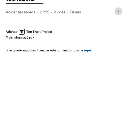
Acidentes aéreos
URSS
Aviões
Filmes
Documentário
Acidentes
Moscou
Sobreviventes
Mijail Gorbachov
Adere a
Mais informações
aquí
Si está interesado en licenciar este contenido, pinche