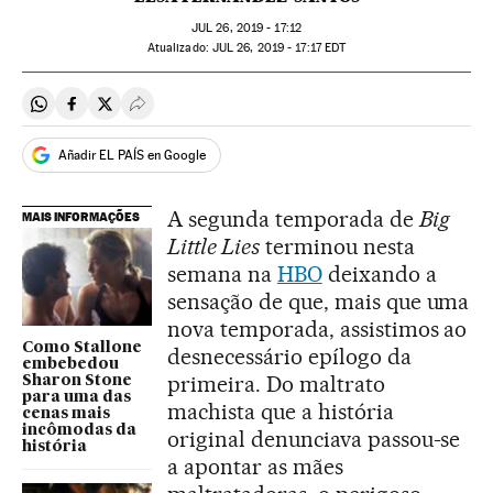
JUL
26, 2019 - 17:12
atualizado:
JUL
26, 2019 - 17:17
EDT
Compartir en Whatsapp
Compartir en Facebook
Compartir en Twitter
Desplegar Redes Sociales
Añadir EL PAÍS en Google
A segunda temporada de
Big
MAIS INFORMAÇÕES
Little Lies
terminou nesta
semana na
HBO
deixando a
sensação de que, mais que uma
nova temporada, assistimos ao
Como Stallone
desnecessário epílogo da
embebedou
primeira. Do maltrato
Sharon Stone
para uma das
machista que a história
cenas mais
incômodas da
original denunciava passou-se
história
a apontar as mães