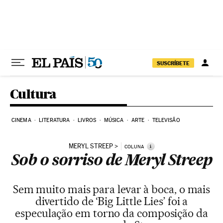
Pular para o conteúdo
SUSCRÍBETE
Cultura
CINEMA
LITERATURA
LIVROS
MÚSICA
ARTE
TELEVISÃO
MERYL STREEP
i
COLUNA
Sob o sorriso de Meryl Streep
Sem muito mais para levar à boca, o mais
divertido de ‘Big Little Lies’ foi a
especulação em torno da composição da