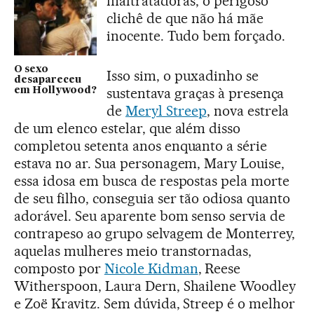
maltratadoras, o perigoso
clichê de que não há mãe
inocente. Tudo bem forçado.
O sexo
Isso sim, o puxadinho se
desapareceu
sustentava graças à presença
em Hollywood?
de
Meryl Streep
, nova estrela
de um elenco estelar, que além disso
completou setenta anos enquanto a série
estava no ar. Sua personagem, Mary Louise,
essa idosa em busca de respostas pela morte
de seu filho, conseguia ser tão odiosa quanto
adorável. Seu aparente bom senso servia de
contrapeso ao grupo selvagem de Monterrey,
aquelas mulheres meio transtornadas,
composto por
Nicole Kidman
, Reese
Witherspoon, Laura Dern, Shailene Woodley
e Zoë Kravitz. Sem dúvida, Streep é o melhor