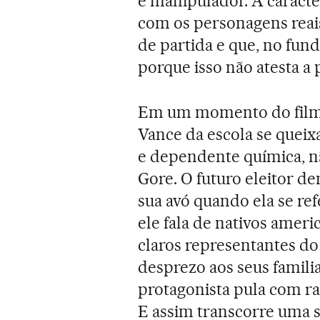
e manipulador. A caracte
com os personagens reai
de partida e que, no fund
porque isso não atesta a
Em um momento do filme,
Vance da escola se quei
e dependente química, nã
Gore. O futuro eleitor 
sua avó quando ela se r
ele fala de nativos ame
claros representantes d
desprezo aos seus famil
protagonista pula com ra
E assim transcorre uma 