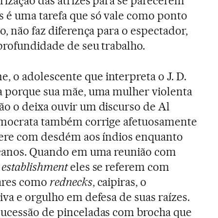
rização das atrizes para se parecerem
s é uma tarefa que só vale como ponto
o, não faz diferença para o espectador,
 profundidade de seu trabalho.
 o adolescente que interpreta o J. D.
xa porque sua mãe, uma mulher violenta
o o deixa ouvir um discurso de Al
democrata também corrige afetuosamente
efere com desdém aos índios enquanto
ricanos. Quando em uma reunião com
o
establishment
eles se referem com
iares como
rednecks
, caipiras, o
iva e orgulho em defesa de suas raízes.
sucessão de pinceladas com brocha que