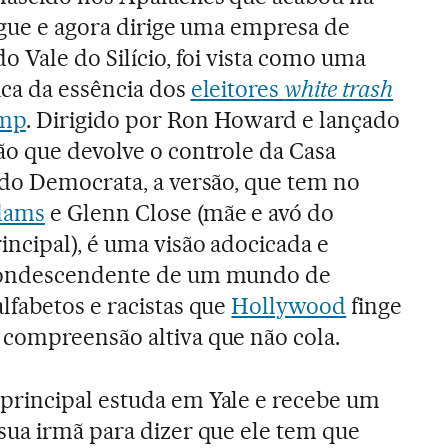
ague e agora dirige uma empresa de
o Vale do Silício, foi vista como uma
ca da essência dos
eleitores
white trash
ump
. Dirigido por Ron Howard e lançado
ão que devolve o controle da Casa
ido Democrata, a versão, que tem no
dams
e Glenn Close (mãe e avó do
ncipal), é uma visão adocicada e
condescendente de um mundo de
lfabetos e racistas que
Hollywood
finge
compreensão altiva que não cola.
rincipal estuda em Yale e recebe um
sua irmã para dizer que ele tem que