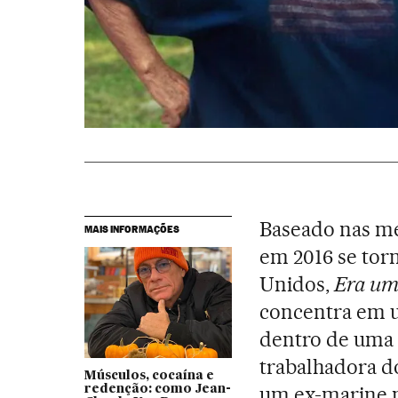
Baseado nas me
MAIS INFORMAÇÕES
em 2016 se tor
Unidos,
Era um
concentra em u
dentro de uma f
trabalhadora d
Músculos, cocaína e
um ex-marine n
redenção: como Jean-