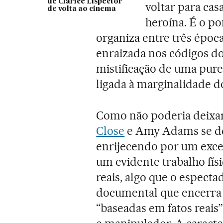
de Clarice Lispector
voltar para ca
de volta ao cinema
heroína. É o po
organiza entre três époc
enraizada nos códigos d
mistificação de uma pure
ligada à marginalidade do
Como não poderia deixar 
Close
e Amy Adams se de
enrijecendo por um exce
um evidente trabalho fís
reais, algo que o especta
documental que encerra 
“baseadas em fatos reais”