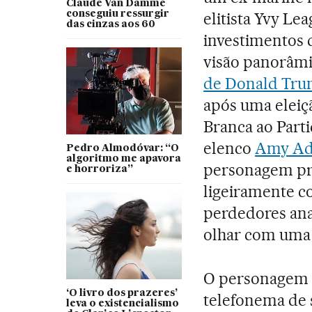
Claude Van Damme
conseguiu ressurgir
elitista Yvy Le
das cinzas aos 60
investimentos d
visão panorâmi
de Donald Tr
após uma eleiç
Branca ao Part
elenco
Amy A
Pedro Almodóvar: “O
algoritmo me apavora
personagem pri
e horroriza”
ligeiramente 
perdedores ana
olhar com uma 
O personagem p
‘O livro dos prazeres’
telefonema de 
leva o existencialismo