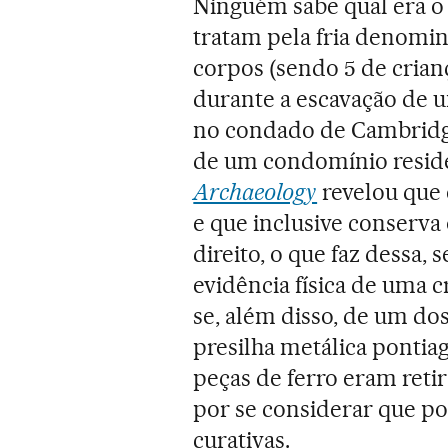
Ninguém sabe qual era o 
tratam pela fria denomi
corpos (sendo 5 de cria
durante a escavação de u
no condado de Cambridges
de um condomínio residen
Archaeology
revelou que e
e que inclusive conserva
direito, o que faz dessa,
evidência física de uma c
se, além disso, de um do
presilha metálica pontia
peças de ferro eram reti
por se considerar que p
curativas.