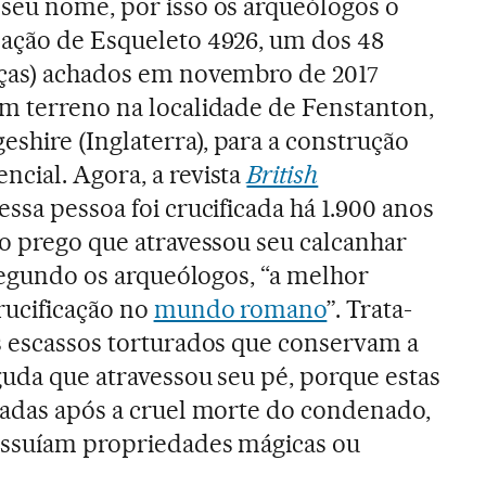
seu nome, por isso os arqueólogos o
nação de Esqueleto 4926, um dos 48
nças) achados em novembro de 2017
m terreno na localidade de Fenstanton,
hire (Inglaterra), para a construção
cial. Agora, a revista
British
ssa pessoa foi crucificada há 1.900 anos
 o prego que atravessou seu calcanhar
 segundo os arqueólogos, “a melhor
rucificação no
mundo romano
”. Trata-
s escassos torturados que conservam a
guda que atravessou seu pé, porque estas
radas após a cruel morte do condenado,
ossuíam propriedades mágicas ou